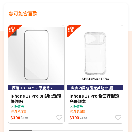
微幅墊高邊框設計加強保護鏡頭與螢幕
您可能會喜歡
360 度完整保護
10 英呎高度防摔
5G 訊號零干擾
高散熱性能
可搭配 MagSafe 充電和支架使用
6
厚度0.33mm，厚度薄，硬度強
機身四周包覆完美貼合 顯露整體美感
iPhone 17 Pro 9H鋼化玻璃
iPhone 17 Pro 全面捍衛透
A
保護貼
亮保護套
貼
折價券
折價券
網路限定價
網路限定價
P
$390
$390
$
$390
$390