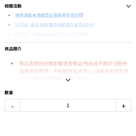
相關活動
信用卡分期
娛樂滿載★滿額登記抽豪華影音好禮
8/10前~爸氣加碼 購物滿額滿件最高送$68
分期數
每期金額
配合銀行/業者
8月限定~首購登記最高領$888電子禮券
3期 0利率
$1,126
18家銀行/業者
台灣大哥大Open Possible聯名卡滿額最高回饋25%
商品簡介
6期
$602
18家銀行/業者
更多信用卡分期0利率滿額享回饋
12期
$301
18家銀行/業者
商品若經拆封將影響退貨權益(包括但不限於須額外
負擔整新費用、不能辦理退貨等) ，請確認色號及商
24期
$154
18家銀行/業者
品內容無誤後再拆封使用，謝謝!
外層 7075-T6 航太級鋁合金主體
數量
內層 SEBS 定製避震彈性體
-
+
CNC 精密技術加工處理
抗刮損 PVD ​​塗層和陽極氧化表面處理
無膠結構可拆解滑動式設計