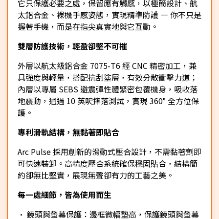
它只保護必要之處，保留應有觸感，以極簡設計、航
太鋁合金、裸機手感姿態，實現精準防護 — 你不只是
握著手機，而是在指尖真實地與它互動。
雙層防護技術，輕盈卻堅不可摧
外層以航太級鋁合金 7075-T6 經 CNC 精密加工，兼
具強度與輕量，搭配抗刮塗層，有效分散衝擊力道；
內層以專屬 SEBS 避震彈性體緊密包覆機身，吸收落
地震動，通過 10 英呎摔落測試，實現 360° 全方位保
護。
專利滑軌結構，無黏著即貼合
Arc Pulse 採用創新的滑動式壓合設計，不需黏著劑即
可快速裝卸。高精度壓合系統確保穩固貼合，結構簡
約卻無比堅實，展現無聲卻有力的工藝之美。
每一處細節，皆為使用而生
• 鏡頭與螢幕保護：邊框微幅墊高，保護鏡頭與螢幕