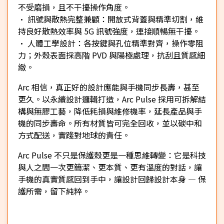
不受磨損，且不干擾操作角度。
• 訊號與散熱完整兼顧：開放式背蓋與精準切割，維
持良好散熱效率與 5G 訊號強度，連接順暢無干擾。
• 人體工學設計：各按鍵與孔位精準對齊，操作零阻
力；外殼表面採高階 PVD 與陽極處理，抗刮且質感細
緻。
Arc 相信，真正好的設計應能與手機同步長壽，甚至
更久。以永續設計邏輯打造，Arc Pulse 採用可拆解結
構與無膠工藝，降低耗損與維修機率，延長產品與手
機的同步壽命。所有材質皆可完全回收，並以碳中和
方式配送，實踐對地球的責任。
Arc Pulse 不只是保護殼更是一種思維轉變：它是科技
與人之間一次更簡潔、更本質、更有溫度的對話，讓
手機的真實質感回到手中，讓設計回歸設計本身 — 保
護所需，留下純粹。