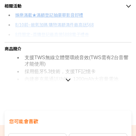
相關活動
信用卡分期
娛樂滿載★滿額登記抽豪華影音好禮
8/10前~爸氣加碼 購物滿額滿件最高送$68
分期數
每期金額
配合銀行/業者
8月限定~首購登記最高領$888電子禮券
3期
$353
18家銀行/業者
台灣大哥大Open Possible聯名卡滿額最高回饋25%
商品簡介
6期
$176
18家銀行/業者
更多信用卡分期0利率滿額享回饋
支援TWS無線立體聲環繞音效(TWS需有2台音響
12期
$88
18家銀行/業者
才能使用)
採用藍牙5.3技術，支援TF記憶卡
24期
$45
18家銀行/業者
內建麥克風通話功能，1200mAh大容量電池
您可能會喜歡