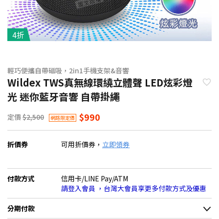
4折
輕巧便攜自帶磁吸，2in1手機支架&音響
Wildex TWS真無線環繞立體聲 LED炫彩燈
光 迷你藍牙音響 自帶掛繩
$990
定價
$2,500
網路限定價
折價券
可用折價券，
立即領券
付款方式
信用卡/LINE Pay/ATM
請登入會員 ，台灣大會員享更多付款方式及優惠
分期付款
＊實際可分期數、適用利率，請以購物車顯示為主