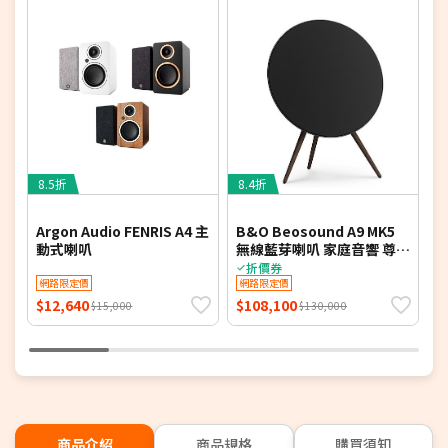
8.5折
8.4折
7
Argon Audio FENRIS A4 主
B&O Beosound A9 MK5
M
動式喇叭
無線藍芽喇叭 家庭音響 尊爵
低
黑 公司貨
折價券
網路限定價
網路限定價
$12,640
$108,100
$
$15,000
$130,000
商品介紹
商品規格
購買須知