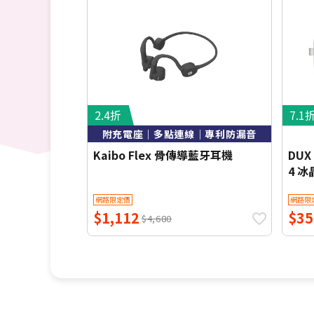
2.4折
7.1
附充電座｜多點連線｜專利防漏音
Kaibo Flex 骨傳導藍牙耳機
DUX 
4 
按鈕
網路限定價
網路限
$1,112
$35
$4,680