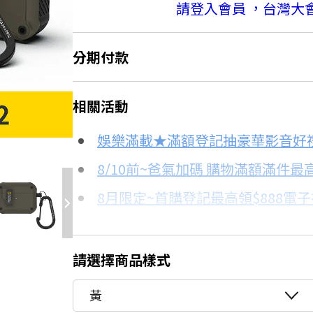
請登入會員 ，台灣大
分期付款
＊實際可分期數、適用利率，請以購物
相關活動
信用卡分期
娛樂滿載★滿額登記抽豪華影音好
分期數
每期金額
8/10前~爸氣加碼 購物滿額滿件最高
8月限定~首購登記最高領$888電
3期
$332
台灣大哥大Open Possible聯名
6期
$166
8/15前~指定購物滿額最高回饋25
請選擇商品樣式
更多信用卡分期0利率滿額享回饋
12期
$83
黃