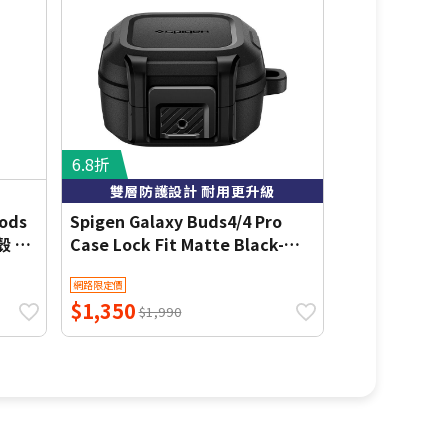
6.8折
6.3折
雙層防護設計 耐用更升級
PC+
ods
Spigen Galaxy Buds4/4 Pro
Spigen Gala
護殼 防
Case Lock Fit Matte Black-防
Case Ultra 
摔保護殼(黑)
Black-防摔
網路限定價
網路限定價
$1,350
$1,250
$1,990
$1,9