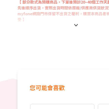
【
部分款式為預購商品，下單後預計20~40個工作天
先後順序出貨，實際出貨時間依原廠/供應商供貨狀況
myfone網路門市保留不出貨之權利，購買本商品者
受
】
​​​​​​​
【商品特色】
• 獨創保險桿式卡扣安心升級，唯有按壓鎖扣下方才
擔心耳機丟失
• 全包覆彈性殼有效緩衝撞擊，減少碰撞帶來的損傷
• 含金屬扣環方便攜帶不丟失
• 抗震PC材質與彈性極佳的TPU結合，強化PC硬殼
TPU軟殼完整包覆，質地輕且柔軟防摔，提供最強保
• Pro系列底下均有為揚聲器開孔
您可能會喜歡