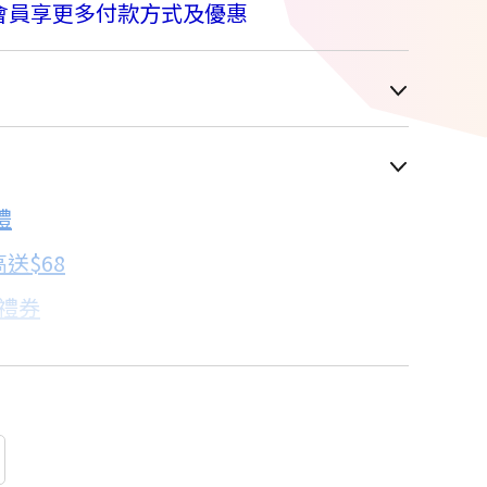
會員享更多付款方式及優惠
車顯示為主
禮
配合銀行/業者
送$68
子禮券
18家銀行/業者
卡滿額最高回饋25%
18家銀行/業者
%
18家銀行/業者