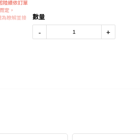
起陸續依訂單
24期
$42
而定，
數量
視為瞭解並接
-
+
能開蓋，不必
防刮耐磨，結合
護