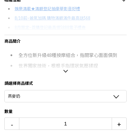
信用卡分期
娛樂滿載★滿額登記抽豪華影音好禮
8/10前~爸氣加碼 購物滿額滿件最高送$68
分期數
每期金額
配合銀行/業者
8月限定~首購登記最高領$888電子禮券
3期 0利率
$1,562
18家銀行/業者
台灣大哥大Open Possible聯名卡滿額最高回饋25%
商品簡介
6期
$836
18家銀行/業者
更多信用卡分期0利率滿額享回饋
全方位新升級48種按摩組合，指間掌心面面俱到
12期
$418
18家銀行/業者
世界獨家技術，根根手指環狀氣壓揉捏
24期
$214
18家銀行/業者
業界最高規格21層立體氣袋，按壓部位更細膩
請選擇商品樣式
業界首創掌心筋膜滾珠，擬真揉捏手感放鬆肌肉群
燕麥奶
2種按摩模式 X 3段按壓力道 X 2段掌心力道
溫熱升級6倍速加熱，根根手指環繞式加熱
數量
可調3段溫控37-45度，促進血液循環
-
+
獨特人體工學10度支撐架，拉開手腕循環更順暢