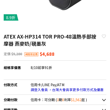
8.9折
ATEX AX-HP314 TOR PRO-48溫熱手部按
摩器 燕麥奶/硯墨灰
$4,688
定價
$5,280
網路限定價
結帳享優惠
8/10前享91折
付款方式
信用卡/LINE Pay/ATM
請登入會員 ，台灣大會員享更多付款方式及優惠
分期付款
信用卡：可分期 (
3
期
0
利率
$1,562
起 )
＊實際可分期數、適用利率，請以購物車顯示為主
相關活動