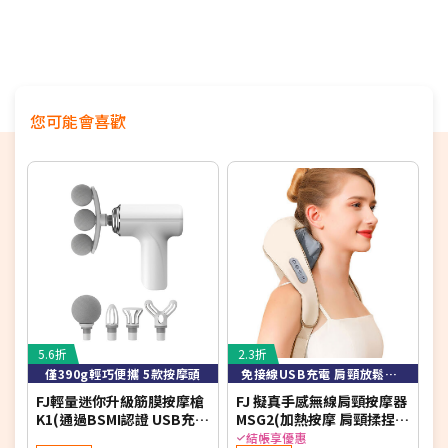
獨特抗菌彈力布內裡，吸濕速乾不悶熱
10分鐘自動安全斷電設計
通過歐洲IEC及台灣BSMI安全雙認證
您可能會喜歡
5.6折
2.3折
6
僅390g輕巧便攜 5款按摩頭
免接線USB充電 肩頸放鬆方便攜帶使用
FJ輕量迷你升級筋膜按摩槍
FJ 擬真手感無線肩頸按摩器
K
K1(通過BSMI認證 USB充電
MSG2(加熱按摩 肩頸揉捏
摩
四色可選 五種按摩頭)
禮品送禮必推 BSMI認證)
結帳享優惠