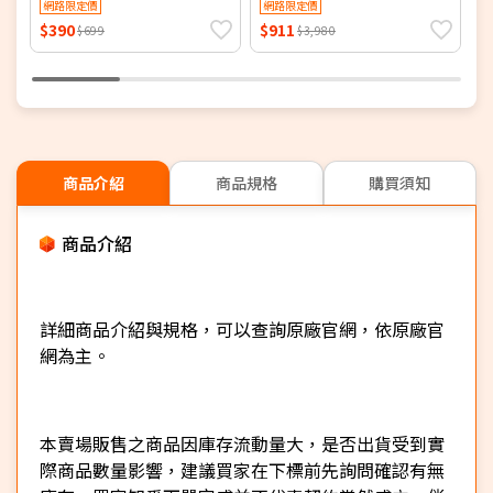
網路限定價
網路限定價
$390
$911
$
$699
$3,980
商品介紹
商品規格
購買須知
商品介紹
詳細商品介紹與規格，可以查詢原廠官網，依原廠官
網為主。
本賣場販售之商品因庫存流動量大，是否出貨受到實
際商品數量影響，建議買家在下標前先詢問確認有無