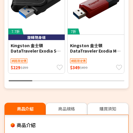
7.7折
7折
7
旋轉隨身碟
Kingston 金士頓
Kingston 金士頓
K
DataTraveler Exodia S
DataTraveler Exodia M
D
64GB USB-A 隨身碟
USB 3.2
U
(DTXS/64GB)
網路限定價
128GB【DTXM/128GB】隨
網路限定價
身碟
$229
$349
$
$299
$499
商品介紹
商品規格
購買須知
商品介紹