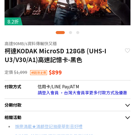
8.2折
高達90MB/s資料傳輸快又穩
柯達KODAK MicroSD 128GB (UHS-I
U3/V30/A1)高速記憶卡-黑色
$899
定價
$1,099
網路限定價
付款方式
信用卡/LINE Pay/ATM
請登入會員 ，台灣大會員享更多付款方式及優惠
分期付款
＊實際可分期數、適用利率，請以購物車顯示為主
相關活動
信用卡分期
娛樂滿載★滿額登記抽豪華影音好禮