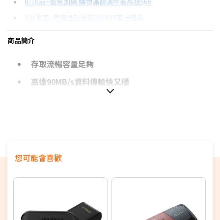
8/10前~爸氣加碼 購物滿額滿件最高送$68
分期數
每期金額
配合銀行/業者
8月限定~首購登記最高領$888電子禮券
3期
$320
18家銀行/業者
台灣大哥大Open Possible聯名卡滿額最高回饋25%
商品簡介
6期
$160
18家銀行/業者
更多信用卡分期0利率滿額享回饋
存取流暢容量足夠
12期
$80
18家銀行/業者
高達90MB/s資料傳輸快又穩
24期
$41
18家銀行/業者
專業A+級晶片
*注意事項 :
1. 32GB 規格為 MicroSDHC / 64GB、128GB、
256GB規格為 MicroSDXC
您可能會喜歡
2.
請先確認您的相機支援SDHC卡，並查看是否有容
量限制，以免影響使用喔！
(
此記憶卡適用一般相機
拍攝並不適用8K錄影相機
)