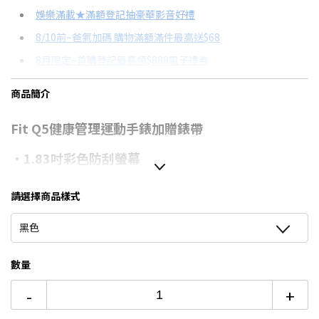
信用卡分期
娛樂滿載★滿額登記抽豪華影音好禮
8/10前~爸氣加碼 購物滿額滿件最高送$68
分期數
每期金額
配合銀行/業者
8月限定~首購登記最高領$888電子禮券
3期 0利率
$396
18家銀行/業者
台灣大哥大Open Possible聯名卡滿額最高回饋25%
商品簡介
6期
$212
18家銀行/業者
8/15前~指定購物滿額最高回饋25%
Fit Q5健康管理運動手錶加贈錶帶
12期
$106
18家銀行/業者
更多信用卡分期0利率滿額享回饋
・1.83吋彩色防刮螢幕
24期
$54
18家銀行/業者
・ip68 防水防塵 應對自如
・續航時間 5-7天 隨貨加贈皮革錶帶顏色隨機
請選擇商品樣式
・全天候心率 運動訊息管理
黑色
・可更換手錶桌布 雲端免費桌布下載
數量
-
+