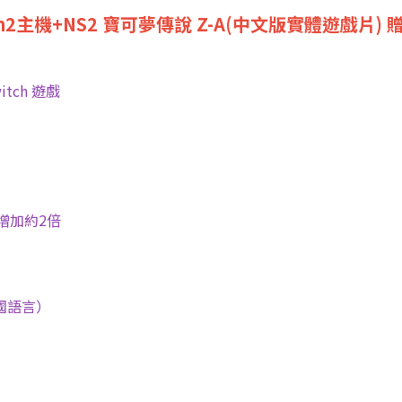
ch2主機+NS2 寶可夢傳說 Z-A(中文版實體遊戲片)
​
witch 遊戲
素增加約2倍
多國語言）