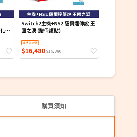
7.3折
a
主機+NS2 薩爾達傳說 王國之淚
主機(日
Switch2主機+NS2 薩爾達傳說 王
Switch主機
H鋼化保
國之淚 (贈保護貼)
+贈(玻璃保護
套)
網路限定價
網路限定價
$16,480
$10,200
$16,880
$1
購買須知