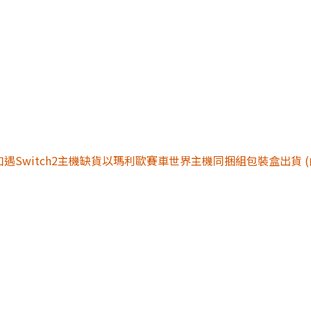
 如遇Switch2主機缺貨以瑪利歐賽車世界主機同捆組包裝盒出貨 