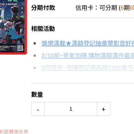
分期付款
信用卡：可分期 (
6
期
0
＊實際可分期數、適用利率，請以購物
相關活動
信用卡分期
娛樂滿載★滿額登記抽豪華影音好
分期數
每期金額
8/10前~爸氣加碼 購物滿額滿件最高
8月限定~首購登記最高領$888電
3期 0利率
$5,526
台灣大哥大Open Possible聯名
6期 0利率
$2,763
更多信用卡分期0利率滿額享回饋
數量
Switch OLED 與 Switch主
12期
$1,478
-
+
24期
$759
以瑪利歐賽車世界