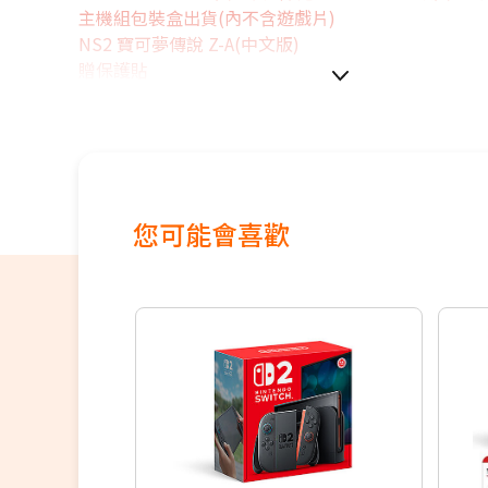
主機組包裝盒出貨(內不含遊戲片)
NS2 寶可夢傳說 Z-A(中文版)
贈保護貼
您可能會喜歡