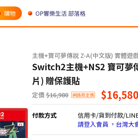
購物
OP響樂生活 部落格
主機+寶可夢傳說 Z-A(中文版) 實體遊
Switch2主機+NS2 寶可
片) 贈保護貼
$16,58
定價
$16,980
網路限定價
付款方式
信用卡/貨到付款/LINE 
請登入會員 ，台灣大