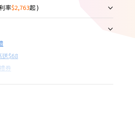
利率
$2,763
起 )
車顯示為主
禮
配合銀行/業者
送$68
子禮券
18家銀行/業者
卡滿額最高回饋25%
17家銀行/業者
機規格比較→點我看達人教你買
18家銀行/業者
18家銀行/業者