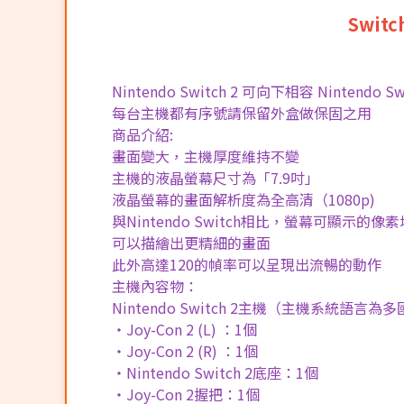
Swit
Nintendo Switch 2 可向下相容 Nintendo S
每台主機都有序號請保留外盒做保固之用
商品介紹:
畫面變大，主機厚度維持不變
主機的液晶螢幕尺寸為「7.9吋」
液晶螢幕的畫面解析度為全高清（1080p)
與Nintendo Switch相比，螢幕可顯示的像
可以描繪出更精細的畫面
此外高達120的幀率可以呈現出流暢的動作
主機內容物：
Nintendo Switch 2主機（主機系統語言為
・Joy-Con 2 (L) ：1個
・Joy-Con 2 (R) ：1個
・Nintendo Switch 2底座：1個
・Joy-Con 2握把：1個