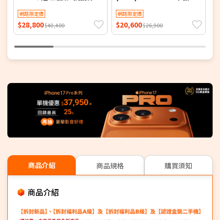
【電池健康度100％福利
腦 (特優福利品)▼贈書本式
品】
網路限定價
保護殼+抗刮保貼
網路限定價
$28,800
$20,600
$
$40,400
$26,900
商品介紹
商品規格
購買須知
商品介紹