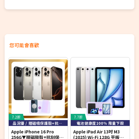
您可能會喜歡
7.2折
7.7折
8
品況優 / 贈磁吸保護殼+抗刮螢保貼
電池健康度100％ 限量下殺
Apple iPhone 16 Pro
Apple iPad Air 13吋 M3
A
256G▼贈磁吸殼+抗刮保貼
(2025) Wi-Fi 128G 平板電
(