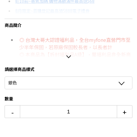
8/10前~爸氣加碼 購物滿額滿件最高送$68
分期數
每期金額
配合銀行/業者
8月限定~首購登記最高領$888電子禮券
3期
$12,836
18家銀行/業者
台灣大哥大Open Possible聯名卡滿額最高回饋25%
商品簡介
6期
$6,418
18家銀行/業者
更多信用卡分期0利率滿額享回饋
◎ 台灣大哥大認證福利品，全台myfone直營門市至
12期
$3,209
18家銀行/業者
少半年保固，若原廠保固較長者，以長者計
24期
$1,649
18家銀行/業者
◎ 本商品為【拆封福利品A級】，屬福利品非全新商
品
請選擇商品樣式
4800萬
像素Pro融合相機系統，搭載史上最長
8倍光
學變焦
銀色
等效焦距最長200公釐，採用新一代四重反射稜鏡設
計，感光元件大增56%
數量
1800萬像素Center Stage
前置相機
，自動
AI
調整取
-
+
景，團體自拍更靈活
搭載
A19 Pro晶片
，CPU/GPU效能提升40%，AI運算
強勁