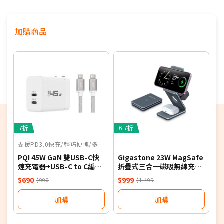
最高31小時影片播放續航，
電池續航力
刷新iPhone
歷史最佳
加購商品
6.3吋
超Retina XDR顯示器，支援ProMotion高畫質
流暢顯示
超瓷晶盾2面板，抗刮能力提升3倍，一體成型鋁金屬
機身有效散熱
支援NRCA
支援100MHz全台最大5G黃金頻寬，釋放滿分5G體驗
7折
6.7折
支援PD3.0快充/輕巧便攜/多重安全保護機制
PQI 45W GaN 雙USB-C快
Gigastone 23W MagSafe
速充電器+USB-C to C編織
折疊式三合一磁吸無線充電
線組合包-白
座-深灰
$690
$999
$990
$1,499
加購
加購