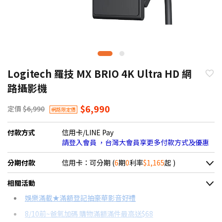
Logitech 羅技 MX BRIO 4K Ultra HD 網
路攝影機
$6,990
定價
$6,990
網路限定價
付款方式
信用卡/LINE Pay
請登入會員 ，台灣大會員享更多付款方式及優惠
分期付款
信用卡：可分期 (
6
期
0
利率
$1,165
起 )
＊實際可分期數、適用利率，請以購物車顯示為主
相關活動
信用卡分期
娛樂滿載★滿額登記抽豪華影音好禮
8/10前~爸氣加碼 購物滿額滿件最高送$68
分期數
每期金額
配合銀行/業者