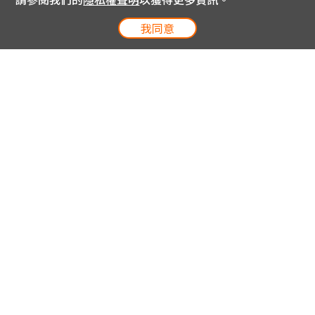
我同意
電信專案服務專線 24小時
用戶手機直撥188(免費)
0809-000-852(免費)
線上購物服務專線 09:00~18:00
網內手機直撥188(撥通請按5)
網外請撥0809-000-852(撥通請按5)