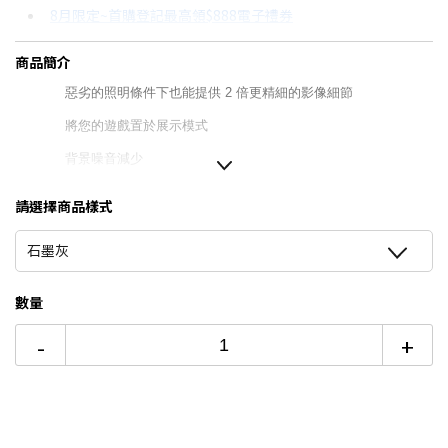
8月限定~首購登記最高領$888電子禮券
3期 0利率
$2,330
18家銀行/業者
台灣大哥大Open Possible聯名卡滿額最高回饋25%
商品簡介
6期 0利率
$1,165
17家銀行/業者
更多信用卡分期0利率滿額享回饋
惡劣的照明條件下也能提供 2 倍更精細的影像細節
6期
$1,246
18家銀行/業者
將您的遊戲置於展示模式
12期
$623
18家銀行/業者
背景噪音減少
24期
$320
18家銀行/業者
最佳的設備生態系統
請選擇商品樣式
羅技迄今為止最先進的網路攝影機
石墨灰
使用進階控制方式進行自訂
內建隱私遮罩
數量
1年有限硬體保固
-
+