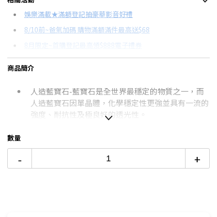
信用卡分期
娛樂滿載★滿額登記抽豪華影音好禮
8/10前~爸氣加碼 購物滿額滿件最高送$68
分期數
每期金額
配合銀行/業者
8月限定~首購登記最高領$888電子禮券
3期
$267
18家銀行/業者
台灣大哥大Open Possible聯名卡滿額最高回饋25%
商品簡介
6期
$133
18家銀行/業者
更多信用卡分期0利率滿額享回饋
人造藍寶石-藍寶石是全世界最穩定的物質之一，而
12期
$66
18家銀行/業者
人造藍寶石因單晶體，化學穩定性更強並具有一流的
24期
$34
18家銀行/業者
強度、耐抗性及極良好的透光性。
AR抗反射鍍膜-hoda藍寶石鏡頭保護貼採用Anti-
數量
Reflection光學鍍膜技術，它通過減少光的反射而增
加透光率與對比度，維持手機照相品質不失真。
-
+
超高硬度 抗刮無懼-人造藍寶石表面硬度為莫氏硬度
9級，僅次於鑽石，相較於一般玻璃貼來說，刮傷能
見度亦大幅降低。
真空電鍍 長效抗污-採用真空電鍍抗污工藝，讓藍寶