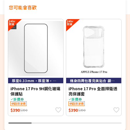
石表面手感滑順，指紋不輕易沾附、好擦拭，抗污層
您可能會喜歡
也更持久耐用。
6
厚度0.33mm，厚度薄，硬度強
機身四周包覆完美貼合 顯露整體美感
iPhone 17 Pro 9H鋼化玻璃
iPhone 17 Pro 全面捍衛透
A
保護貼
亮保護套
貼
折價券
折價券
網路限定價
網路限定價
P
$390
$390
$
$390
$390