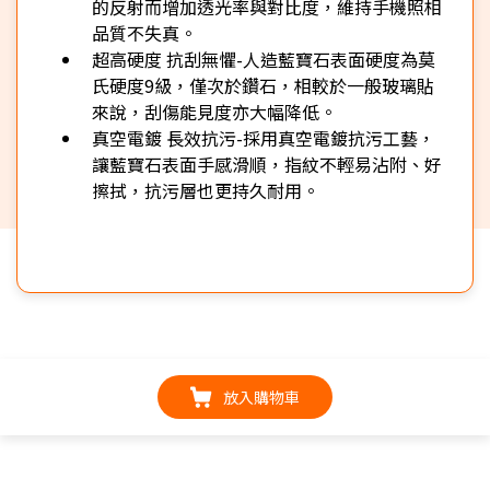
的反射而增加透光率與對比度，維持手機照相
品質不失真。
超高硬度 抗刮無懼-人造藍寶石表面硬度為莫
氏硬度9級，僅次於鑽石，相較於一般玻璃貼
來說，刮傷能見度亦大幅降低。
真空電鍍 長效抗污-採用真空電鍍抗污工藝，
讓藍寶石表面手感滑順，指紋不輕易沾附、好
擦拭，抗污層也更持久耐用。
放入購物車