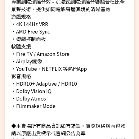
專業劇院環繞音效 - 沉浸式劇院環繞音響融合杜比全
景聲技術，提供如同電影聲歷其境的清晰音效
遊戲規格
・4K 144Hz VRR
・AMD Free Sync
・遊戲控制面板
軟體支援
・Fire TV / Amazon Store
・Airplay鏡像
・YouTube、NETFLIX 等熱門App
影音規格
・HDR10+ Adaptive / HDR10
・Dolby Vision IQ
・Dolby Atmos
・Filmmaker Mode
◆本賣場所有商品資訊如有錯誤，實際規格與內容物
請以原廠出貨標示或官網公告為準