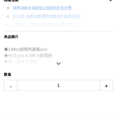
信用卡分期
娛樂滿載★滿額登記抽豪華影音好禮
8/10前~爸氣加碼 購物滿額滿件最高送$68
分期數
每期金額
配合銀行/業者
8月限定~首購登記最高領$888電子禮券
3期 0利率
$8,670
18家銀行/業者
台灣大哥大Open Possible聯名卡滿額最高回饋25%
商品簡介
6期 0利率
$4,335
17家銀行/業者
更多信用卡分期0利率滿額享回饋
◆144hz超明亮面板pro
12期
$2,319
18家銀行/業者
◆HCX pro AI MK II處理器
24期
$1,192
18家銀行/業者
◆真・自然６原色
◆專業劇院環繞音效
數量
-
+