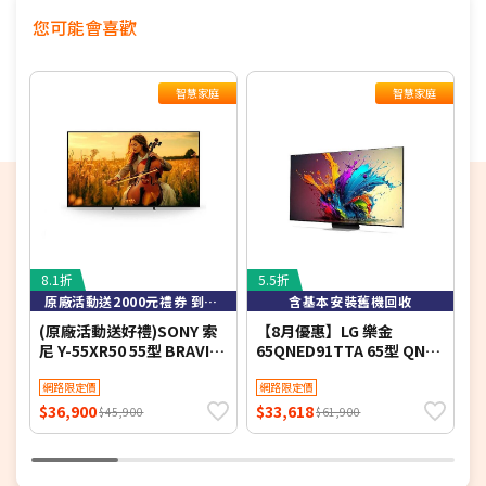
您可能會喜歡
智慧家庭
智慧家庭
8.1折
5.5折
8
原廠活動送2000元禮券 到8/9止
含基本安裝舊機回收
(原廠活動送好禮)SONY 索
【8月優惠】LG 樂金
S
尼 Y-55XR50 55型 BRAVIA
65QNED91TTA 65型 QNED
L
5 Mini LED XR智慧聯網顯示
evo AI 4K 智慧顯示器
Y
器
網路限定價
網路限定價
$36,900
$33,618
$
$45,900
$61,900