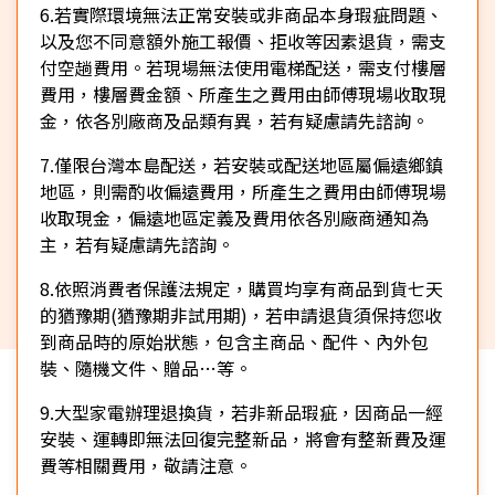
6.若實際環境無法正常安裝或非商品本身瑕疵問題、
以及您不同意額外施工報價、拒收等因素退貨，需支
付空趟費用。若現場無法使用電梯配送，需支付樓層
費用，樓層費金額、所產生之費用由師傅現場收取現
金，依各別廠商及品類有異，若有疑慮請先諮詢。
7.僅限台灣本島配送，若安裝或配送地區屬偏遠鄉鎮
地區，則需酌收偏遠費用，所產生之費用由師傅現場
收取現金，偏遠地區定義及費用依各別廠商通知為
主，若有疑慮請先諮詢。
8.依照消費者保護法規定，購買均享有商品到貨七天
的猶豫期(猶豫期非試用期)，若申請退貨須保持您收
到商品時的原始狀態，包含主商品、配件、內外包
裝、隨機文件、贈品…等。
9.大型家電辦理退換貨，若非新品瑕疵，因商品一經
安裝、運轉即無法回復完整新品，將會有整新費及運
費等相關費用，敬請注意。