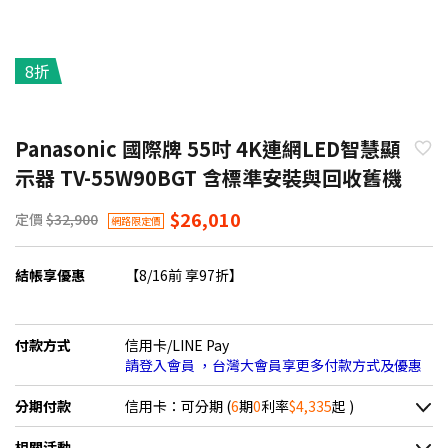
8折
Panasonic 國際牌 55吋 4K連網LED智慧顯
示器 TV-55W90BGT 含標準安裝與回收舊機
$26,010
定價
$32,900
網路限定價
結帳享優惠
【8/16前 享97折】
付款方式
信用卡/LINE Pay
請登入會員 ，台灣大會員享更多付款方式及優惠
分期付款
信用卡：可分期 (
6
期
0
利率
$4,335
起 )
＊實際可分期數、適用利率，請以購物車顯示為主
相關活動