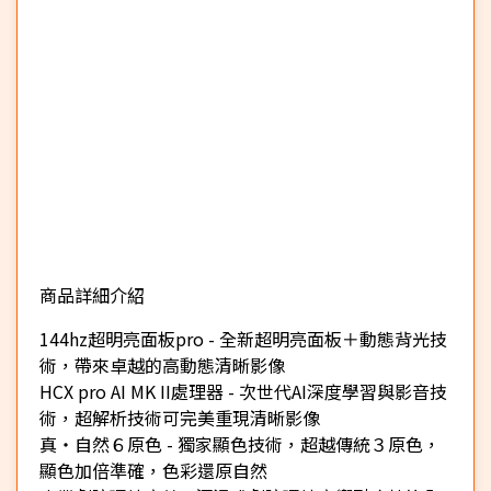
商品詳細介紹
★
144hz超明亮面板pro - 全新超明亮面板＋動態背光技
術，帶來卓越的高動態清晰影像
HCX pro AI MK II處理器 - 次世代AI深度學習與影音技
術，超解析技術可完美重現清晰影像
真・自然６原色 - 獨家顯色技術，超越傳統３原色，
顯色加倍準確，色彩還原自然