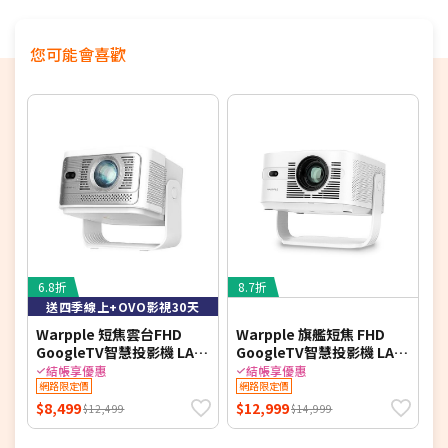
您可能會喜歡
6.8折
8.7折
送四季線上+OVO影視30天
Warpple 短焦雲台FHD
Warpple 旗艦短焦 FHD
W
GoogleTV智慧投影機 LA8
GoogleTV智慧投影機 LA10
SE*送四季線上+OVO影視
Pro*送四季線上+影視30天
結帳享優惠
結帳享優惠
30天 【智慧家庭】
網路限定價
【智慧家庭】
網路限定價
$8,499
$12,999
$
$12,499
$14,999