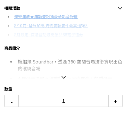
＊實際可分期數、適用利率，請以購物車顯示為主
相關活動
信用卡分期
娛樂滿載★滿額登記抽豪華影音好禮
8/10前~爸氣加碼 購物滿額滿件最高送$68
分期數
每期金額
配合銀行/業者
8月限定~首購登記最高領$888電子禮券
3期 0利率
$19,960
18家銀行/業者
台灣大哥大Open Possible聯名卡滿額最高回饋25%
商品簡介
6期 0利率
$9,980
17家銀行/業者
更多信用卡分期0利率滿額享回饋
旗艦級 Soundbar，透過 360 空間音場技術實現出色
12期 0利率
$4,990
7家銀行/業者
的環繞音場
18期 0利率
$3,326
3家銀行/業者
4 個低音揚聲器和被動式振膜帶來強大的重低音
24期 0利率
$2,495
2家銀行/業者
13 個發音單體，創造無比生動的聽覺饗宴
數量
-
+