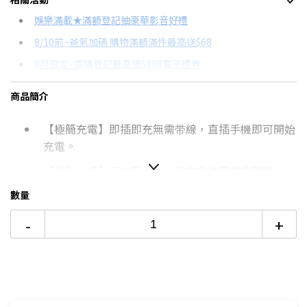
信用卡分期
娛樂滿載★滿額登記抽豪華影音好禮
8/10前~爸氣加碼 購物滿額滿件最高送$68
分期數
每期金額
配合銀行/業者
8月限定~首購登記最高領$888電子禮券
3期
$353
18家銀行/業者
台灣大哥大Open Possible聯名卡滿額最高回饋25%
商品簡介
6期
$176
18家銀行/業者
更多信用卡分期0利率滿額享回饋
【極簡充電】即插即充無需带線，直插手機即可開始
12期
$88
18家銀行/業者
行動電源怎麼挑→點我看達人教你買
充電。
24期
$45
18家銀行/業者
【極致小巧】口红般大小，背夾電池般充電體驗。
數量
【快速充電】PD20W快充輸出功率，缓解電量焦
慮。
-
+
【高颜值】台灣三麗鷗授權，精致pu皮革，高雅簡
約。
【雙向快充】自带TYPE-C接口，支持18w快充輸
入，可直接由TYPE-C公頭幫電池充電。