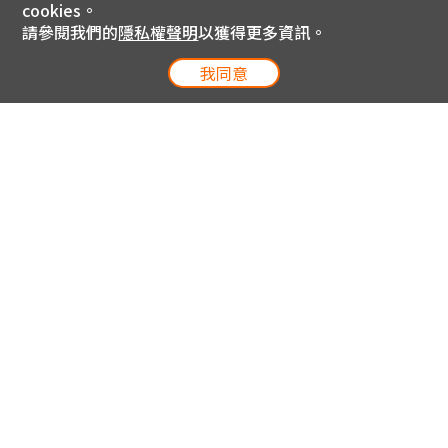
cookies。
請參閱我們的
隱私權聲明
以獲得更多資訊。
我同意
電信專案服務專線 24小時
用戶手機直撥188(免費)
0809-000-852(免費)
線上購物服務專線 09:00~18:00
網內手機直撥188(撥通請按5)