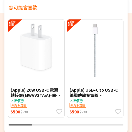
【安全第一】車規動力電芯，10项安全防護，保持手
您可能會喜歡
機电池健康。
【安全標章】通過BSMI國家認證合格R3H145
【航空標示】電池本體明確標示Wh值，放心帶出
國。
7
(Apple) 20W USB-C 電源
(Apple) USB-C to USB-C
G
轉接器(MWVV3TA/A)-白
編織傳輸充電線
1
Apple原廠
MW493FE/A 1M-白 Apple
充
折價券
折價券
網路限定價
原廠
網路限定價
$590
$590
$
$590
$590