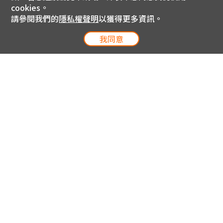
cookies。
請參閱我們的
隱私權聲明
以獲得更多資訊。
我同意
電信專案服務專線 24小時
用戶手機直撥188(免費)
0809-000-852(免費)
線上購物服務專線 09:00~18:00
網內手機直撥188(撥通請按5)