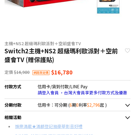
主機+NS2 超級瑪利歐派對＋空前盛會TV
Switch2主機+NS2 超級瑪利歐派對＋空前
盛會TV (贈保護貼)
$16,780
定價
$16,980
網路限定價
付款方式
信用卡/貨到付款/LINE Pay
請登入會員 ，台灣大會員享更多付款方式及優惠
分期付款
信用卡：可分期 (
6
期
0
利率
$2,796
起 )
＊實際可分期數、適用利率，請以購物車顯示為主
相關活動
信用卡分期
娛樂滿載★滿額登記抽豪華影音好禮