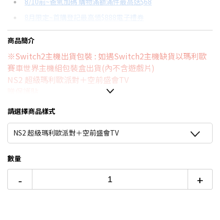
8/10前~爸氣加碼 購物滿額滿件最高送$68
分期數
每期金額
配合銀行/業者
8月限定~首購登記最高領$888電子禮券
3期 0利率
$5,593
18家銀行/業者
台灣大哥大Open Possible聯名卡滿額最高回饋25%
商品簡介
6期 0利率
$2,796
17家銀行/業者
更多信用卡分期0利率滿額享回饋
※
Switch2主機出貨包裝 : 如遇Switch2主機缺貨以瑪利歐
6期
$2,992
18家銀行/業者
Switch OLED 與 Switch主機規格比較→點我看達人教你買
賽車世界主機組包裝盒出貨(內不含遊戲片)
NS2 超級瑪利歐派對＋空前盛會TV
12期
$1,496
18家銀行/業者
贈保護貼
24期
$769
18家銀行/業者
請選擇商品樣式
NS2 超級瑪利歐派對＋空前盛會TV
數量
-
+