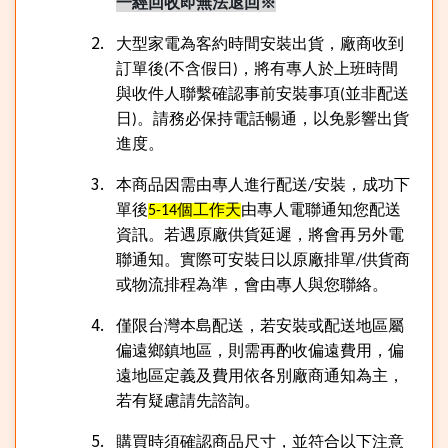
一經回收即無法退回※
大型家電為客約時間安裝出貨，廠商收到
訂單後
不含假日
，將有專人於上班時間
(
)
與收件人聯繫確認事前安裝事項
並非配送
(
日
。請務必保持電話暢通，以免影響出貨
)
進度。
本商品因需由專人進行配送
安裝，成功下
/
單後
個工作天
由專人電聯通知您配送
5-14
資訊。若遇原廠供貨延遲，將會再另外電
聯通知。實際可安裝日以原廠排單
供貨商
/
或物流排程為準，會由專人與您聯絡。
僅限台灣本島配送，若安裝或配送地區屬
偏遠鄉鎮地區，則需再酌收偏遠費用，偏
遠地區定義及費用依各別廠商通知為主，
若有疑慮請先諮詢。
購買時須確認商品尺寸，並符合以下注意