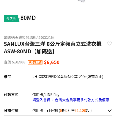
6.2折
加碼送★樂扣保溫瓶450CC乙個
SANLUX台灣三洋 8公斤定頻直立式洗衣機
ASW-80MD【加碼送】
$6,650
定價
$10,900
網路限定價
贈品
LH-C3231樂扣保溫瓶450CC 乙個(送完為止)
付款方式
信用卡/LINE Pay
請登入會員 ，台灣大會員享更多付款方式及優惠
分期付款
信用卡：可分期 (
6
期
0
利率
$1,108
起 )
＊實際可分期數、適用利率，請以購物車顯示為主