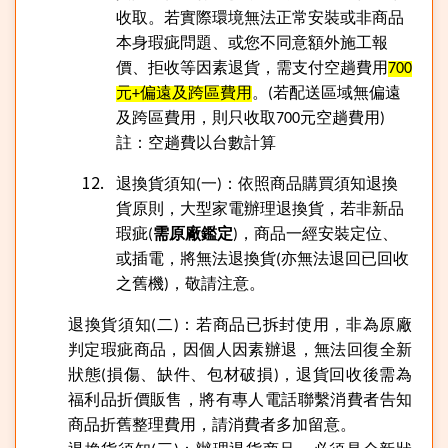
收取。若實際環境無法正常安裝或非商品
本身瑕疵問題、或您不同意額外施工報
價、拒收等因素退貨，需支付空趟費用
700
元
偏遠及跨區費用
。
若配送區域無偏遠
+
(
及跨區費用，則只收取
元空趟費用
700
)
註：空趟費以台數計算
退換貨須知
一
：依照商品購買須知退換
(
)
貨原則，大型家電辦理退換貨，若非新品
瑕疵
需原廠鑑定
，商品一經安裝定位、
(
)
或插電，將無法退換貨
亦無法退回已回收
(
之舊機
，敬請注意。
)
退換貨須知
二
：
若商品已拆封使用，非為原廠
(
)
判定瑕疵商品，因個人因素辦退，無法回復全新
狀態
損傷、缺件、包材破損
，退貨回收後需為
(
)
福利品折價販售，將有專人電話聯繫消費者告知
商品折舊整理費用，請消費者多加留意。