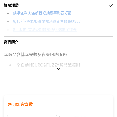
相關活動
信用卡分期
娛樂滿載★滿額登記抽豪華影音好禮
8/10前~爸氣加碼 購物滿額滿件最高送$68
分期數
每期金額
配合銀行/業者
8月限定~首購登記最高領$888電子禮券
3期 0利率
$2,216
18家銀行/業者
台灣大哥大Open Possible聯名卡滿額最高回饋25%
商品簡介
6期 0利率
$1,108
17家銀行/業者
更多信用卡分期0利率滿額享回饋
本商品含基本安裝及舊機回收服務
2萬內首選！13-15KG洗衣機評比→點我看達人教你買
全自動NEURO&FUZZY智慧型控制
全景玻璃上蓋
冷風乾衣
您可能會喜歡