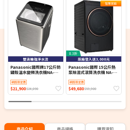
智慧家庭
8.3折
7
雙渦輪強淨水流
原廠登入送3,000元
Panasonic國際牌17公斤防
Panasonic國際 15公斤熱
L
鏽殼溫水變頻洗衣機NA-
泵除濕式滾筒洗衣機 NA-
機
V170NMS-S(含標準安裝)
V150RPH-K(夜幕黑) 含基本
1
網路限定價
安裝 贈品-節能回饋金(自行
網路限定價
官網登入)$3000【限時優
$21,900
$49,680
$
$24,090
$59,900
惠】
商品介紹
商品規格
購買須知