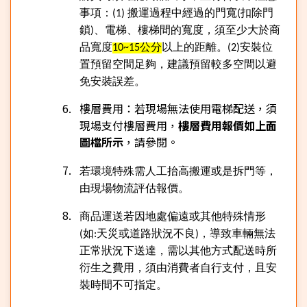
事項：
搬運過程中經過的門寬
扣除門
(1)
(
鎖
、電梯、樓梯間的寬度，須至少大於商
)
品寬度
公分
以上的距離。
安裝位
10~15
(2)
置預留空間足夠，建議預留較多空間以避
免安裝誤差。
樓層費用：若現場無法使用電梯配送，須
現場支付樓層費用，
樓層費用報價如上面
圖檔所示
，請參閱。
若環境特殊需人工抬高搬運或是拆門等，
由現場物流評估報價。
商品運送若因地處偏遠或其他特殊情形
如
天災或道路狀況不良
，導致車輛無法
(
:
)
正常狀況下送達，需以其他方式配送時所
衍生之費用，須由消費者自行支付，且安
裝時間不可指定。