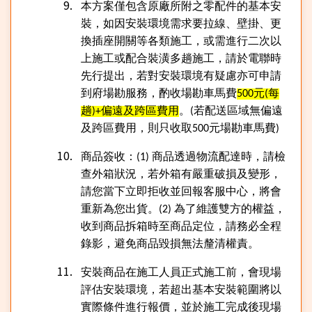
本方案僅包含原廠所附之零配件的基本安
裝，如因安裝環境需求要拉線、壁掛、更
換插座開關等各類施工，或需進行二次以
上施工或配合裝潢多趟施工，請於電聯時
先行提出，若對安裝環境有疑慮亦可申請
到府場勘服務，酌收場勘車馬費
元
每
500
(
趟
偏遠及跨區費用
。
若配送區域無偏遠
)+
(
及跨區費用，則只收取
元場勘車馬費
500
)
商品簽收：
商品透過物流配達時，請檢
(1)
查外箱狀況，若外箱有嚴重破損及變形，
請您當下立即拒收並回報客服中心，將會
重新為您出貨。
為了維護雙方的權益，
(2)
收到商品拆箱時至商品定位，請務必全程
錄影，避免商品毀損無法釐清權責。
安裝商品在施工人員正式施工前，會現場
評估安裝環境，若超出基本安裝範圍將以
實際條件進行報價，並於施工完成後現場