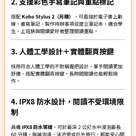
2. 支援彩色手寫筆記與重點標記
搭配
Kobo Stylus 2（另購）
，可直接於電子書上劃
線、書寫筆記、製作待辦事項或建立筆記本，適合學
生、上班族與閱讀愛好者整理閱讀重點。
3. 人體工學設計＋實體翻頁按鍵
採用符合人體工學的不對稱握把設計，單手閱讀更加
舒適，搭配實體翻頁按鍵，長時間閱讀也能輕鬆操
作。
4. IPX8 防水設計，閱讀不受環境限
制
具備
IPX8 防水等級
，可於最深 2 公尺水中浸泡最長
60 分鐘，無論泡澡、泳池旁或戶外旅行，都能安心閱