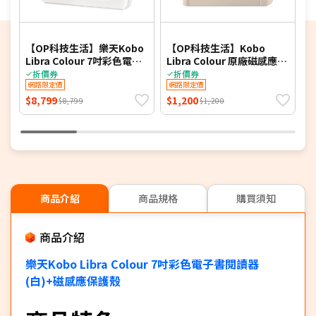
9
【OP科技生活】樂天Kobo
【OP科技生活】Kobo
R
Libra Colour 7吋彩色電子
Libra Colour 原廠磁感應保
m
書閱讀器-(白)
護殼(附筆槽)-奶茶米
折價券
折價券
網路限定價
網路限定價
$8,799
$1,200
$
$8,799
$1,200
商品介紹
商品規格
購買須知
商品介紹
樂天Kobo Libra Colour 7吋彩色電子書閱讀器
(白)+磁感應保護殼