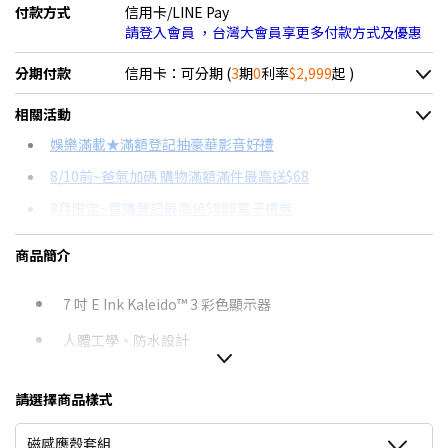
付款方式
信用卡/LINE Pay
請登入會員 ，台灣大會員享更多付款方式及優惠
分期付款
信用卡：可分期 (
3
期
0
利率
$2,999
起 )
＊實際可分期數、適用利率，請以購物車顯示為主
相關活動
信用卡分期
娛樂滿載★滿額登記抽豪華影音好禮
8/10前~爸氣加碼 購物滿額滿件最高送$68
分期數
每期金額
配合銀行/業者
8月限定~首購登記最高領$888電子禮券
3期 0利率
$2,999
18家銀行/業者
台灣大哥大Open Possible聯名卡滿額最高回饋25%
商品簡介
6期
$1,604
18家銀行/業者
更多信用卡分期0利率滿額享回饋
12期
$802
18家銀行/業者
7 吋 E Ink Kaleido™ 3 彩色顯示器
人體工學、防水設計
24期
$412
18家銀行/業者
Kobo Stylus 2 相容
請選擇商品樣式
8/3 - 8/9 至 購買「台灣大哥大」購買「Libra
Colour＋配件」套組 送 500 元購書金
磁感應殼套組