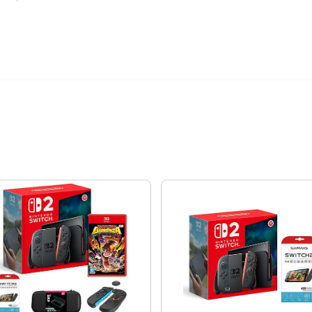
24期
$778