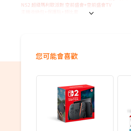
NS2 超級瑪利歐派對 空前盛會+空前盛會TV
主機收納包+保護貼+類比套
您可能會喜歡