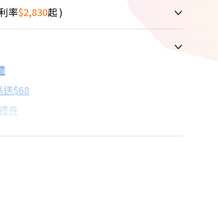
利率
$2,830
起 )
車顯示為主
禮
配合銀行/業者
送$68
子禮券
18家銀行/業者
卡滿額最高回饋25%
17家銀行/業者
機規格比較→點我看達人教你買
18家銀行/業者
18家銀行/業者