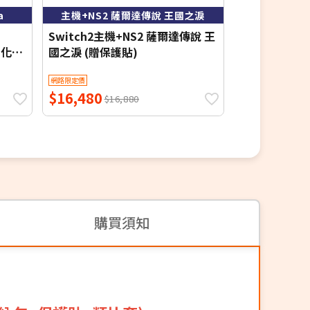
a
主機+NS2 薩爾達傳說 王國之淚
主機(日
Switch2主機+NS2 薩爾達傳說 王
Switch主機
H鋼化保
國之淚 (贈保護貼)
+贈(玻璃保護
套)
網路限定價
網路限定價
$16,480
$10,200
$16,880
$1
購買須知