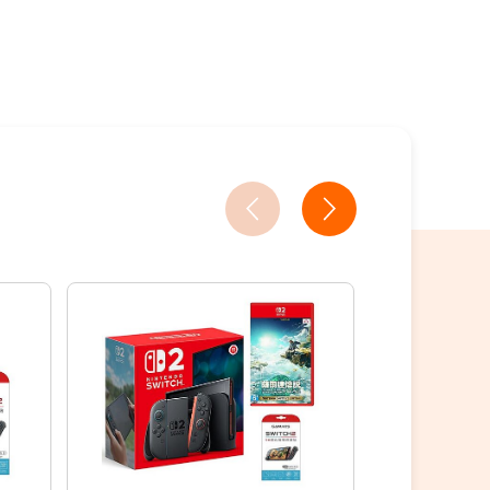
18家銀行/業者
7.3折