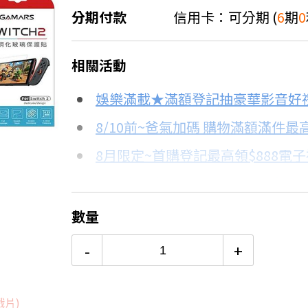
分期付款
信用卡：可分期 (
6
期
0
＊實際可分期數、適用利率，請以購物
相關活動
信用卡分期
娛樂滿載★滿額登記抽豪華影音好
分期數
每期金額
8/10前~爸氣加碼 購物滿額滿件最高
8月限定~首購登記最高領$888電
3期 0利率
$5,660
台灣大哥大Open Possible聯名
6期 0利率
$2,830
更多信用卡分期0利率滿額享回饋
數量
Switch OLED 與 Switch主
6期
$3,028
-
+
12期
$1,514
戲片)