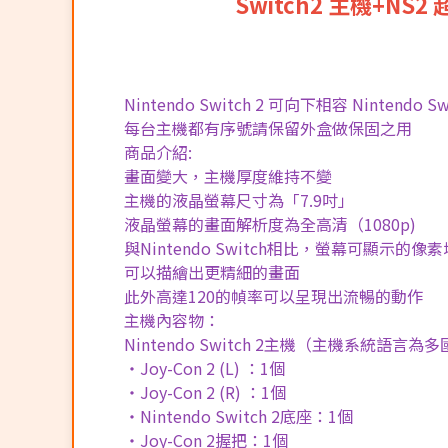
Switch2 主機+
Nintendo Switch 2 可向下相容 Nintendo S
每台主機都有序號請保留外盒做保固之用
商品介紹:
畫面變大，主機厚度維持不變
主機的液晶螢幕尺寸為「7.9吋」
液晶螢幕的畫面解析度為全高清（1080p)
與Nintendo Switch相比，螢幕可顯示的像
可以描繪出更精細的畫面
此外高達120的幀率可以呈現出流暢的動作
主機內容物：
Nintendo Switch 2主機（主機系統語言為
・Joy-Con 2 (L) ：1個
・Joy-Con 2 (R) ：1個
・Nintendo Switch 2底座：1個
・Joy-Con 2握把：1個