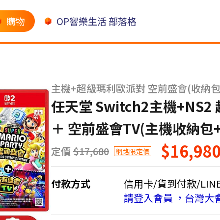
購物
OP響樂生活 部落格
主機+超級瑪利歐派對 空前盛會(收納包
任天堂 Switch2主機+N
＋ 空前盛會TV(主機收納包
$16,98
定價
$17,680
網路限定價
付款方式
信用卡/貨到付款/LINE 
請登入會員 ，台灣大