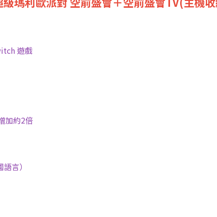
NS2 超級瑪利歐派對 空前盛會＋空前盛會TV(主機
witch 遊戲
素增加約2倍
多國語言）