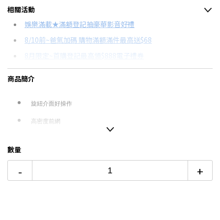
相關活動
信用卡分期
娛樂滿載★滿額登記抽豪華影音好禮
8/10前~爸氣加碼 購物滿額滿件最高送$68
分期數
每期金額
配合銀行/業者
8月限定~首購登記最高領$888電子禮券
6期
$174
18家銀行/業者
台灣大哥大Open Possible聯名卡滿額最高回饋25%
商品簡介
12期
$87
18家銀行/業者
更多信用卡分期0利率滿額享回饋
24期
$44
18家銀行/業者
DC與AC風扇有什麼不同？→點我看達人教你買
旋紐介面好操作
高密度前網
冬暖夏涼四季舒爽
數量
-
+
本商品僅含運送到府而已，不含樓層
偏遠地區及外島不送！
本商品正常為3至7個工作天會以電話或簡訊聯絡後續
配送時間