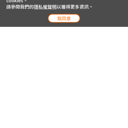
cookies。
請參閱我們的
隱私權聲明
以獲得更多資訊。
我同意
電信專案服務專線 24小時
用戶手機直撥188(免費)
0809-000-852(免費)
線上購物服務專線 09:00~18:00
網內手機直撥188(撥通請按5)
網外請撥0809-000-852(撥通請按5)