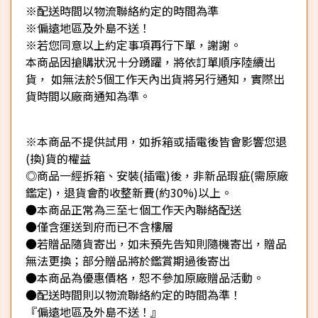
※配送時間以物流聯絡約定的時間為準
※偏遠地區及外島不送！
※若您同意以上約定事項再行下單，謝謝。
本商品因搶購狀況十分踴躍，將依訂單順序陸續出
貨， 如無法於5個工作天內出貨將另行通知，實際出
貨時間以廠商通知為準。
※本商品不提供試用，如拆箱或插電後皆會影響您退
(換)貨的權益
◎商品一經拆箱、安裝(插電)後，非新品瑕疵(需原廠
鑑定)，退貨會酌收整新費(約30%)以上。
●本商品正常為三至七個工作天內聯絡配送
●僅含運送到府而已不含樓層
●若贈品隨貨寄出，如未預先告知則隨機寄出，贈品
無法更換；部分贈品將於鑑賞期過後寄出
●本商品為優惠價格，恕不參加原廠贈品活動。
●配送時間則以物流聯絡約定的時間為準！
『偏遠地區及外島不送！』