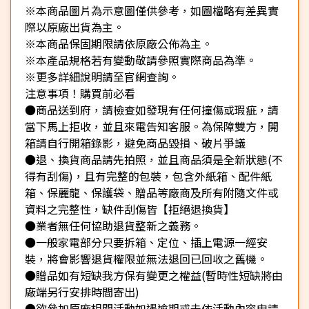
※本商品圖片為示意圖僅供參考，如圖檔略有差異實
際以原廠出貨為主。
※本商品保固期限請依原廠公佈為主。
※本產品規格若有變動敬請參照實際商品為準。
※更多詳細說明請至官網查詢。
注意事項！購買前必看
●商品送到府，請檢查如發現有任何撞傷或瑕疵，請
當下馬上拒收，並且來電告知客服。為保障雙方，開
箱請自行開箱錄影，避免商品毀損、破片爭議
●退、換貨商品請先拍照，並且商品須是全新狀態(不
得有刮傷)，且有完整的包裝，包含外紙箱、配件紙
箱、保麗龍、保護袋、贈品等廠商及所有附隨文件或
資料之完整性，缺件刮傷皆【拒絕退換貨】
●業者無任何協助退貨整新之義務。
●一般家電部分只要拆箱、定位、插上電源一經安
裝，將會影響退貨權限並無法退回已回收之舊機。
●贈品如有短缺我方保有變更之權益(暫時性短缺將由
廠端另行安排時間寄出)
●欲參加原廠相關活動如遇逾期或未依活動內容申請,