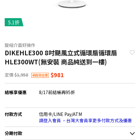
5.1折
旋紐介面好操作
DIKEHLE300 8吋颶風立式循環扇循環扇
HLE300WT(無安裝 商品純送到一樓)
$981
定價
$1,958
網路限定價
結帳享優惠
8/17前結帳再95折
付款方式
信用卡/LINE Pay/ATM
請登入會員 ，台灣大會員享更多付款方式及優惠
分期付款
＊實際可分期數、適用利率，請以購物車顯示為主