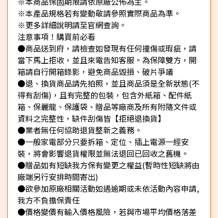
※本商品保固期限請依原廠公佈為主。
※本產品規格若有變動敬請參照實際商品為準。
※更多詳細說明請至官網查詢。
注意事項！購買前必看
●商品送到府，請檢查如發現有任何撞傷或瑕疵，請
當下馬上拒收，並且來電告知客服。為保障雙方，開
箱請自行開箱錄影，避免商品毀損、破片爭議
●退、換貨商品請先拍照，並且商品須是全新狀態(不
得有刮傷)，且有完整的包裝，包含外紙箱、配件紙
箱、保麗龍、保護袋、贈品等廠商及所有附隨文件或
資料之完整性，缺件刮傷皆【拒絕退換貨】
●業者無任何協助退貨整新之義務。
●一般家電部分只要拆箱、定位、插上電源一經安
裝，將會影響退貨權限並無法退回已回收之舊機。
●贈品如有短缺我方保有變更之權益(暫時性短缺將由
廠端另行安排時間寄出)
●欲參加原廠相關活動如遇逾期或未依活動內容申請,
我方不負擔保責任
●價格變價有輸入價格風險，若與市場平均價格落差