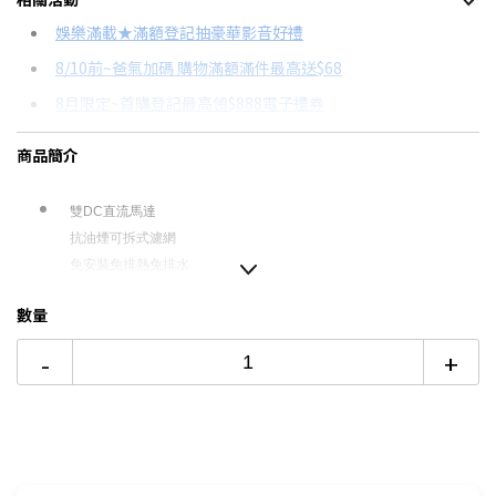
信用卡分期
娛樂滿載★滿額登記抽豪華影音好禮
8/10前~爸氣加碼 購物滿額滿件最高送$68
分期數
每期金額
配合銀行/業者
8月限定~首購登記最高領$888電子禮券
3期 0利率
$5,070
18家銀行/業者
台灣大哥大Open Possible聯名卡滿額最高回饋25%
商品簡介
6期 0利率
$2,535
17家銀行/業者
更多信用卡分期0利率滿額享回饋
12期
$1,356
18家銀行/業者
DC與AC風扇有什麼不同？→點我看達人教你買
雙DC直流馬達
抗油煙可拆式濾網
24期
$697
18家銀行/業者
免安裝免排熱免排水
數量
-
+
本商品僅含運送到府而已，不含樓層
偏遠地區及外島不送！
本商品正常為3至7個工作天會以電話或簡訊聯絡後續
配送時間
配送時間以物流聯絡約定的時間為準