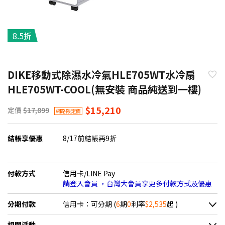
8.5折
DIKE移動式除濕水冷氣HLE705WT水冷扇
HLE705WT-COOL(無安裝 商品純送到一樓)
$15,210
定價
$17,899
網路限定價
結帳享優惠
8/17前結帳再9折
付款方式
信用卡/LINE Pay
請登入會員 ，台灣大會員享更多付款方式及優惠
分期付款
信用卡：可分期 (
6
期
0
利率
$2,535
起 )
＊實際可分期數、適用利率，請以購物車顯示為主
相關活動