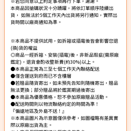
※若您同意以上約定事項再行下單，謝謝。
本商品因搶購狀況十分踴躍，將依訂單順序陸續出
貨， 如無法於5個工作天內出貨將另行通知，實際出
貨時間以廠商通知為準。
※本商品不提供試用，如拆箱或插電後皆會影響您退
(換)貨的權益
◎商品一經拆箱、安裝(插電)後，非新品瑕疵(需原廠
鑑定)，退貨會酌收整新費(約30%)以上。
●本商品正常為三至七個工作天內聯絡配送
●僅含運送到府而已不含樓層
●若贈品隨貨寄出，如未預先告知則隨機寄出，贈品
無法更換；部分贈品將於鑑賞期過後寄出
●本商品為優惠價格，恕不參加原廠贈品活動。
●配送時間則以物流聯絡約定的時間為準！
『偏遠地區及外島不送！』
※本商品圖片為示意圖僅供參考，如圖檔略有差異實
際以原廠出貨為主。