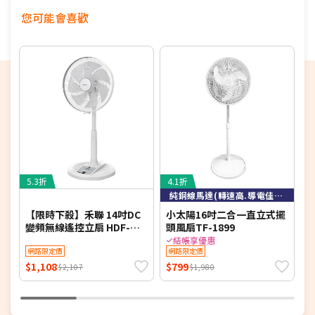
★商品如外箱有破損，請勿簽收。請立即反映平台，
您可能會喜歡
以免責任釐清無法確實。
★為保障雙方，請自行開箱錄影，避免商品毀損、破
片爭議
★電視如需加購到府安裝服務，請備注在訂單中，收
到訂單後將依不同尺寸另外報價，安裝費用將現場收
費
※如商品標題掛有【預購】字樣，都將依照預購日
期，以訂單順序陸續出貨，如遇原廠供貨延遲，將會
再另外發送簡訊通知。
若您同意以上約定事項再行下單，謝謝。
5.3折
4.1折
5
純銅線馬達(轉速高.導電佳.散熱快)
【限時下殺】禾聯 14吋DC
小太陽16吋二合一直立式擺
變頻無線遙控立扇 HDF-
頭風扇TF-1899
多
14AH780-M (同HDF-
附
結帳享優惠
14AH770/HDF-14AH780)
網路限定價
網路限定價
$1,108
$799
$
$2,107
$1,980