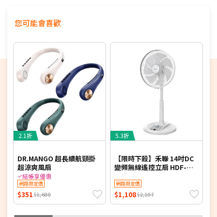
◎ 段數和製冷 雙模式操作：Type-C充電方便快速
您可能會喜歡
2.1折
5.3折
4
DR.MANGO 超長續航頸掛
【限時下殺】禾聯 14吋DC
超涼爽風扇
變頻無線遙控立扇 HDF-
頭
14AH780-M (同HDF-
結帳享優惠
網路限定價
14AH770/HDF-14AH780)
網路限定價
$351
$1,108
$
$1,680
$2,107