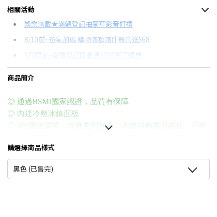
相關活動
信用卡分期
娛樂滿載★滿額登記抽豪華影音好禮
8/10前~爸氣加碼 購物滿額滿件最高送$68
分期數
每期金額
配合銀行/業者
8月限定~首購登記最高領$888電子禮券
6期
$140
18家銀行/業者
台灣大哥大Open Possible聯名卡滿額最高回饋25%
商品簡介
12期
$70
18家銀行/業者
更多信用卡分期0利率滿額享回饋
24期
$36
18家銀行/業者
DC與AC風扇有什麼不同？→點我看達人教你買
◎ 通過BSMI國家認證，品質有保障
◎ 內建冷敷冰鎮面板
◎ 4段風速調節：從微風到強風，內建四種風力檔位，可依
需求自由切換，隨心涼爽。
請選擇商品樣式
◎ 4000mAh大容量電池：長效續航，支援整天使用，避免
頻繁充電。
黑色 (已售完)
◎ 多角度調整設計：135°可調角度，手持、桌立皆適用，滿
足多場景需求。
◎ 高轉速強力風扇：迅速降溫，強效出風，炎夏必備清涼
神器