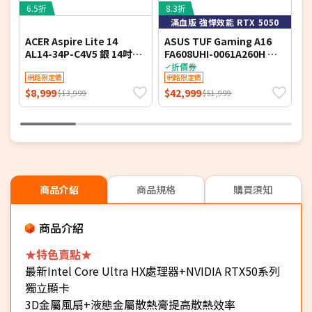
6.5折
8.3折
9
滿血版 強悍效能 RTX 5050
ACER Aspire Lite 14
ASUS TUF Gaming A16
AL14-34P-C4V5 銀 14吋文
FA608UHI-0061A260H 御
V
書筆電 (HD/Intel N150/4G
鐵灰 16吋電競筆電 (FHD+
吋
折價券
DDR4/128G PCIe SSD/WIN
網路限定價
IPS 144Hz/AMD Ryzen 7
網路限定價
I
11 S)
260/16G DDR5/512G PCIE
1
$8,999
$42,999
$
$13,999
$51,999
SSD/NVIDIA RTX 5050
P
8G/WIN 11)
商品介紹
商品規格
購買須知
商品介紹
★特色賣點★
最新Intel Core Ultra HX處理器+NVIDIA RTX50系列
獨立顯卡
3D金屬風扇+液態金屬散熱膏提高散熱效率