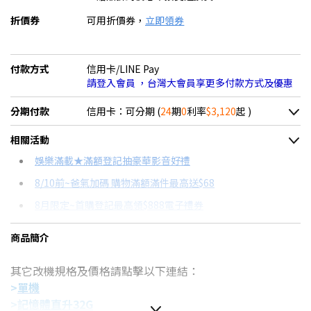
折價券
可用折價券，
立即領券
付款方式
信用卡/LINE Pay
請登入會員 ，台灣大會員享更多付款方式及優惠
分期付款
信用卡：可分期 (
24
期
0
利率
$3,120
起 )
＊實際可分期數、適用利率，請以購物車顯示為主
相關活動
信用卡分期
娛樂滿載★滿額登記抽豪華影音好禮
8/10前~爸氣加碼 購物滿額滿件最高送$68
分期數
每期金額
配合銀行/業者
8月限定~首購登記最高領$888電子禮券
3期 0利率
$24,966
18家銀行/業者
台灣大哥大Open Possible聯名卡滿額最高回饋25%
商品簡介
6期 0利率
$12,483
17家銀行/業者
8/15前~指定購物滿額最高回饋25%
其它改機規格及價格請點擊以下連結：
12期 0利率
$6,241
7家銀行/業者
更多信用卡分期0利率滿額享回饋
>
單機
AI PC是什麼？→點我看達人教你買
18期 0利率
$4,161
3家銀行/業者
>
記憶體直升32G