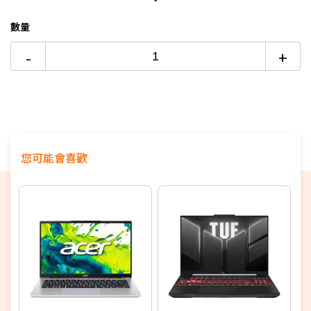
特仕版筆電推薦→點我看達人教你買
>記憶體直升32G、再加1T SSD
(本賣場)
24期 0利率
$3,120
2家銀行/業者
處理器：Intel Core Ultra 7 255HX
數量
【玩家真實心得】 Lenovo Legion Tab 電競平板套裝開箱→
點我看達人教你買
顯示晶片：NVIDIAR GeForce RTX 5060 8G
6期
$13,357
18家銀行/業者
-
+
記憶體：16GB DDR5
+16G DDR5 (16G記憶體由工程師拆
電競筆電品牌哪家強？→點我看達人教你買
12期
$6,678
18家銀行/業者
裝)
硬碟：512GB PCIe Gen4 SSD
+1T PCIe SSD (1T SSD由工
24期
$3,432
18家銀行/業者
程師拆裝)
螢幕：16" WQXGA (2560 x 1600)
IPS/
180Hz
/sRGB100%/400nits
您可能會喜歡
作業系統：Windows 11 Home
特色：
4區RGB背光技術、3D立體金屬散熱