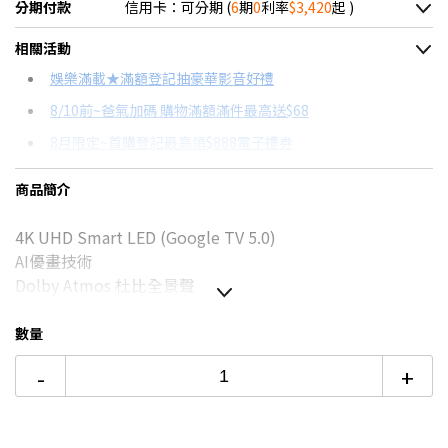
分期付款
信用卡：可分期 (
6
期
0
利率
$3,420
起 )
＊實際可分期數、適用利率，請以購物車顯示為主
相關活動
信用卡分期
娛樂滿載★滿額登記抽豪華影音好禮
8/10前~爸氣加碼 購物滿額滿件最高送$68
分期數
每期金額
配合銀行/業者
8月限定~首購登記最高領$888電子禮券
3期 0利率
$6,840
18家銀行/業者
台灣大哥大Open Possible聯名卡滿額最高回饋25%
商品簡介
6期 0利率
$3,420
17家銀行/業者
更多信用卡分期0利率滿額享回饋
4K UHD Smart LED (Google TV 5.0)
12期
$1,829
18家銀行/業者
65吋4K OLED電視推薦→點我看達人教你買
AI優畫技術
24期
$940
18家銀行/業者
Dolby Atmos 杜比全景聲
數量
如無電梯，2樓(含)以上，現場或先匯款收取樓層搬運費
-
+
100~200元/樓。
價格包含【標準安裝】+【舊機回收】
本商品正常為3至7個工作天會以電話或簡訊聯絡後續配送時