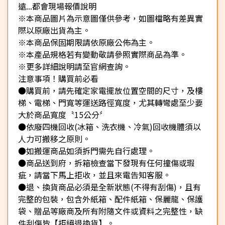
遠...都會現場報價說明
※本商品圖片為示意圖僅供參考，如圖檔略有差異實
際以原廠出貨為主。
※本商品保固期限請依原廠公佈為主。
※本產品規格若有變動敬請參照實際商品為準。
※更多詳細說明請至官網查詢。
注意事項！購買前必看
●購買前，請先確定家電擺放位置空間的尺寸，及樓
梯、電梯、門寬等運送路徑寬度，尤其轉彎處至少要
大於商品寬度〝15公分〞
●依廢四機回收(冰箱、洗衣機、冷氣)回收機體須以
人力可搬移之原則。
●如搬運商品如須拆門需先自行處理。
●商品送到府，拆箱檢查當下發現有任何撞傷或瑕
疵，請當下馬上拒收，並且來電告知客服。
●退、換貨商品必須是全新狀態(不得有刮傷)，且有
完整的包裝，包含外紙箱、配件紙箱、保麗龍、保護
袋、贈品等廠商及所有附隨文件或資料之完整性，缺
件刮傷皆【拒絕退換貨】。