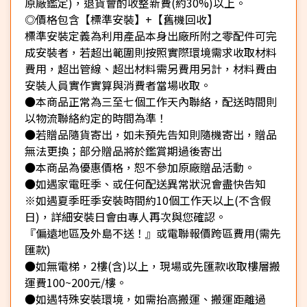
原廠鑑定)，退貨會酌收整新費(約30%)以上。
◎價格包含【標準安裝】+【舊機回收】
標準安裝定義為利用產品本身出廠所附之零配件可完
成安裝者，若超出範圍則按照實際環境需求收取材料
費用，超出管線、超出材料需另費用另計，材料費由
安裝人員實作實算與消費者當場收取。
●本商品正常為三至七個工作天內聯絡，配送時間則
以物流聯絡約定的時間為準！
●若贈品隨貨寄出，如未預先告知則隨機寄出，贈品
無法更換；部分贈品將於鑑賞期過後寄出
●本商品為優惠價格，恕不參加原廠贈品活動。
●如遇家電旺季、或任何配送異常狀況會盡快告知
※如遇夏季旺季安裝時間約10個工作天以上(不含假
日)，詳細安裝日會由專人再次與您確認。
『偏遠地區及外島不送！』或電聯報價跨區費用(需先
匯款)
●如無電梯，2樓(含)以上，現場或先匯款收取樓層搬
運費100~200元/樓。
●如遇特殊安裝環境，如需抬高搬運、搬運距離過