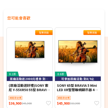
間
配送時間以物流聯絡約定的時間為準
偏遠地區及外島不送！
您可能會喜歡
※如商品標題掛有【預購】字樣，都將依照預購日期，以訂
單順序陸續出貨，如遇原廠供貨延遲，將會再另外發送簡訊
通知。
智慧家庭
智慧家庭
若您同意以上約定事項再行下單，謝謝。
8.1折
8.6折
4
原廠活動送2000元禮券 到8/9止
可參加原廠活動 到8/9止
(原廠活動送好禮)SONY 索
SONY 65型 BRAVIA 5 Mini
S
尼 Y-55XR50 55型 BRAVIA
LED XR智慧聯網顯示器 4K
S
5 Mini LED XR智慧聯網顯示
Y-65XR50
A
器
網路限定價
網路限定價
(
$36,900
$45,900
$
$45,900
$53,900