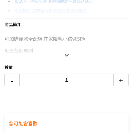
8/10前~爸氣加碼 購物滿額滿件最高送$68
分期數
每期金額
配合銀行/業者
8月限定~首購登記最高領$888電子禮券
3期 0利率
$2,826
18家銀行/業者
台灣大哥大Open Possible聯名卡滿額最高回饋25%
商品簡介
6期
$1,512
18家銀行/業者
更多信用卡分期0利率滿額享回饋
可加購寵物全配組 在家陪毛小孩做SPA
12期
$756
18家銀行/業者
毛髮截斷地刷
24期
$388
18家銀行/業者
自動集塵 無需手動倒塵
數量
-
+
您可能會喜歡