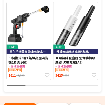
1.6折
4.3折
5
室內戶外清洗 洗車免接水龍頭即可高壓清洗
升級無線設計 車用/家用/大吸力
FJ便攜式6合1無線高壓清洗
車用無線吸塵器 迷你手持吸
A
機(清洗必備)
塵器 USB充電(A8)
物
P
結帳享優惠
結帳享優惠
網路限定價
網路限定價
$611
$425
$
$3,990
$999