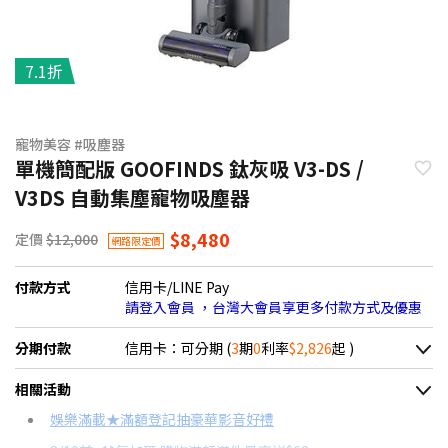
7.1折
寵物美容 #吸塵器
單機簡配版 GOOFINDS 鈦灰吸 V3-DS /
V3DS 自動集塵寵物吸塵器
$8,480
定價
$12,000
網路限定價
付款方式
信用卡/LINE Pay
請登入會員 ，台灣大會員享更多付款方式及優惠
分期付款
信用卡：可分期 (
3
期
0
利率
$2,826
起 )
＊實際可分期數、適用利率，請以購物車顯示為主
相關活動
信用卡分期
娛樂滿載★滿額登記抽豪華影音好禮