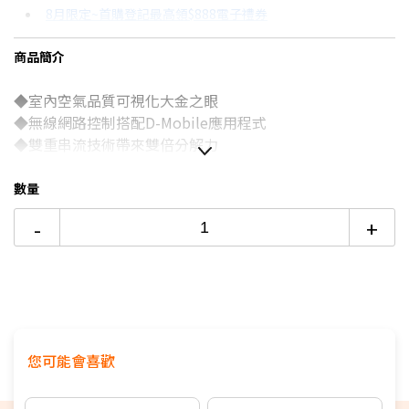
8月限定~首購登記最高領$888電子禮券
3期 0利率
$5,300
18家銀行/業者
台灣大哥大Open Possible聯名卡滿額最高回饋25%
商品簡介
6期
$2,835
18家銀行/業者
更多信用卡分期0利率滿額享回饋
◆室內空氣品質可視化大金之眼
12期
$1,417
18家銀行/業者
◆無線網路控制搭配D-Mobile應用程式
24期
$728
18家銀行/業者
◆雙重串流技術帶來雙倍分解力
數量
-
+
您可能會喜歡