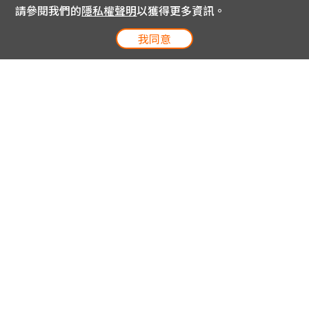
請參閱我們的
隱私權聲明
以獲得更多資訊。
我同意
電信專案服務專線 24小時
用戶手機直撥188(免費)
0809-000-852(免費)
線上購物服務專線 09:00~18:00
網內手機直撥188(撥通請按5)
網外請撥0809-000-852(撥通請按5)