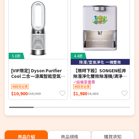
5.8折
4.4折
5
除溼/空氣淨化 一機雙效
[VIP限定] Dyson Purifier
【限時下殺】SONGEN松井
D
Cool 二合一涼風智能空氣清
除溼淨化雙效除溼機/清淨機
空
淨機 TP11 (白色)
(SG-S28KD)
式
結帳享優惠
網路限定價
網路限定價
D
$10,900
$1,980
$
$18,900
$4,600
商品介紹
商品規格
購買須知