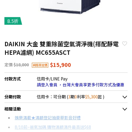
8.5折
DAIKIN 大金 雙重除菌空氣清淨機(搭配靜電
HEPA濾網) MC655ASCT
$15,900
定價
$18,800
網路限定價
付款方式
信用卡/LINE Pay
請登入會員 ，台灣大會員享更多付款方式及優惠
分期付款
信用卡：可分期 (
3
期
0
利率
$5,300
起 )
＊實際可分期數、適用利率，請以購物車顯示為主
相關活動
信用卡分期
娛樂滿載★滿額登記抽豪華影音好禮
8/10前~爸氣加碼 購物滿額滿件最高送$68
分期數
每期金額
配合銀行/業者