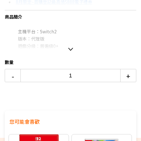
8月限定~首購登記最高領$888電子禮券
3期 0利率
$450
18家銀行/業者
台灣大哥大Open Possible聯名卡滿額最高回饋25%
商品簡介
6期
$240
18家銀行/業者
更多信用卡分期0利率滿額享回饋
主機平台：Switch2
12期
$120
18家銀行/業者
Switch OLED 與 Switch主機規格比較→點我看達人教你買
版本：代理版
24期
$61
18家銀行/業者
遊戲分級：普遍級0+
遊戲類型：角色扮演
遊戲字幕：中文
數量
遊戲人數：1
-
+
您可能會喜歡