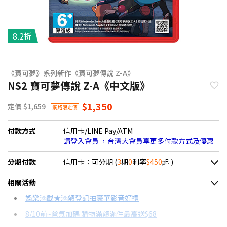
8.2折
《寶可夢》系列新作《寶可夢傳說 Z-A》
NS2 寶可夢傳說 Z-A《中文版》
$1,350
定價
$1,659
網路限定價
付款方式
信用卡/LINE Pay/ATM
請登入會員 ，台灣大會員享更多付款方式及優惠
分期付款
信用卡：可分期 (
3
期
0
利率
$450
起 )
＊實際可分期數、適用利率，請以購物車顯示為主
相關活動
信用卡分期
娛樂滿載★滿額登記抽豪華影音好禮
8/10前~爸氣加碼 購物滿額滿件最高送$68
分期數
每期金額
配合銀行/業者