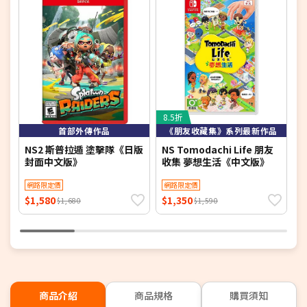
8.5折
首部外傳作品
《朋友收藏集》系列最新作品
NS2 斯普拉遁 塗擊隊《日版
NS Tomodachi Life 朋友
任
封面中文版》
收集 夢想生活《中文版》
夢
網路限定價
網路限定價
$1,580
$1,350
$
$1,680
$1,590
商品介紹
商品規格
購買須知