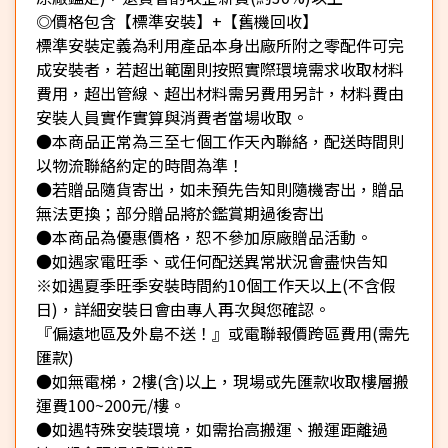
◎價格包含【標準安裝】+【舊機回收】
標準安裝定義為利用產品本身出廠所附之零配件可完
成安裝者，若超出範圍則按照實際環境需求收取材料
費用，超出管線、超出材料需另費用另計，材料費由
安裝人員實作實算與消費者當場收取。
●本商品正常為三至七個工作天內聯絡，配送時間則
以物流聯絡約定的時間為準！
●若贈品隨貨寄出，如未預先告知則隨機寄出，贈品
無法更換；部分贈品將於鑑賞期過後寄出
●本商品為優惠價格，恕不參加原廠贈品活動。
●如遇家電旺季、或任何配送異常狀況會盡快告知
※如遇夏季旺季安裝時間約10個工作天以上(不含假
日)，詳細安裝日會由專人再次與您確認。
『偏遠地區及外島不送！』或電聯報價跨區費用(需先
匯款)
●如無電梯，2樓(含)以上，現場或先匯款收取樓層搬
運費100~200元/樓。
●如遇特殊安裝環境，如需抬高搬運、搬運距離過