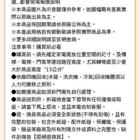
遠...都會現場報價說明
※本商品圖片為示意圖僅供參考，如圖檔略有差異實
際以原廠出貨為主。
※本商品保固期限請依原廠公佈為主。
※本產品規格若有變動敬請參照實際商品為準。
※更多詳細說明請至官網查詢。
注意事項！購買前必看
●購買前，請先確定家電擺放位置空間的尺寸，及樓
梯、電梯、門寬等運送路徑寬度，尤其轉彎處至少要
大於商品寬度〝15公分〞
●依廢四機回收(冰箱、洗衣機、冷氣)回收機體須以
人力可搬移之原則。
●如搬運商品如須拆門需先自行處理。
●商品送到府，拆箱檢查當下發現有任何撞傷或瑕
疵，請當下馬上拒收，並且來電告知客服。
●退、換貨商品必須是全新狀態(不得有刮傷)，且有
完整的包裝，包含外紙箱、配件紙箱、保麗龍、保護
袋、贈品等廠商及所有附隨文件或資料之完整性，缺
件刮傷皆【拒絕退換貨】。