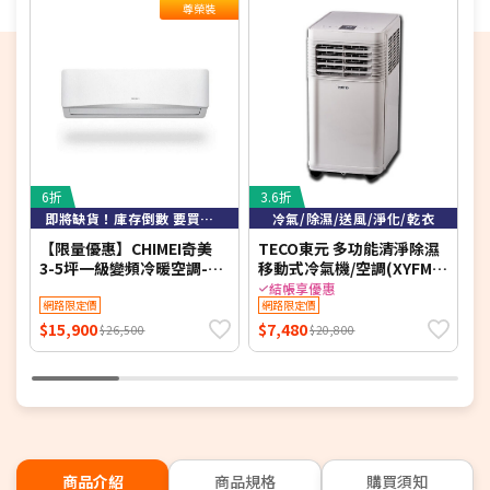
尊榮裝
再另外發送簡訊通知。
偏遠地區及外島不送！
若您同意以上約定事項再行下單，謝謝。
優惠價格，恕不參加原廠贈品活動。(回函贈除外)
保固依原廠公告為主，加贈安裝保固一年。
6折
3.6折
5
即將缺貨！庫存倒數 要買要快！
冷氣/除濕/送風/淨化/乾衣
【限量優惠】CHIMEI奇美
TECO東元 多功能清淨除濕
【
3-5坪一級變頻冷暖空調-星
移動式冷氣機/空調(XYFMP-
緻系列 RB-S29HG1-1/RC-
1701FC)
冷
結帳享優惠
S29HG1 【含基本安裝+舊
網路限定價
網路限定價
S
機回收】【加贈2000元好禮
S
$15,900
$7,480
$
$26,500
$20,800
+1年安裝保固】
商品介紹
商品規格
購買須知