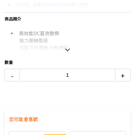
8月限定~首購登記最高領$888電子禮券
3期 0利率
$19,033
18家銀行/業者
台灣大哥大Open Possible聯名卡滿額最高回饋25%
商品簡介
6期
$10,182
18家銀行/業者
更多信用卡分期0利率滿額享回饋
高效能DC直流變頻
12期
$5,091
18家銀行/業者
熱銷冷氣機推薦→點我看達人教你買
強力運轉風速
冷氣挑選教學→點我看達人教你買
24期
$2,617
18家銀行/業者
省電冷房運轉.自動調節
數量
如無電梯，2樓(含)以上，現場收取樓層搬運費50-
-
+
100元/樓。
價格包含【標準安裝】+【舊機回收】
本商品正常為3至7個工作天會以電話或簡訊聯絡後續
配送時間
配送時間以物流聯絡約定的時間為準
您可能會喜歡
※如商品標題掛有【預購】字樣，都將依照預購日
期，以訂單順序陸續出貨，如遇原廠供貨延遲，將會