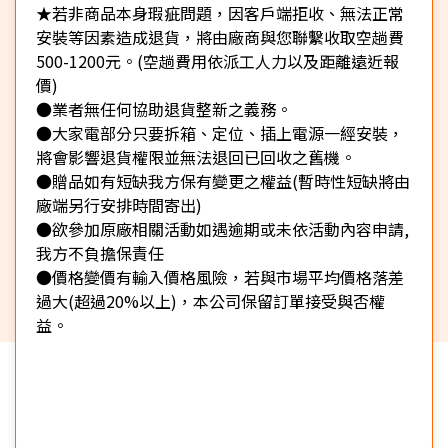
★若非商品本身瑕疵問題，因客戶端拒收、無法正常
安裝等因素造成退貨，將由廠商與您聯繫收取空趟費
500-1200元。(空趟費用依派工人力以及距離遠近報
價)
●業者無任何協助退貨整新之義務。
●大家電部分只要拆箱、定位、插上電源一經安裝，
將會影響退貨權限並無法退回已回收之舊機。
●贈品如有短缺我方保有變更之權益(暫時性短缺將由
廠端另行安排時間寄出)
●欲參加原廠相關活動如遇逾期或未依活動內容申請,
我方不負擔保責任
●價格變價有輸入價格風險，若與市場平均價格落差
過大(超過20%以上)，本公司保留訂單接受與否權
益。