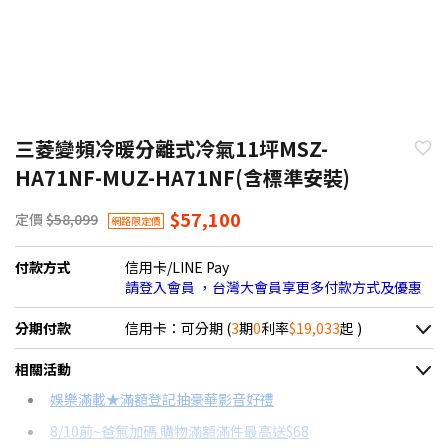
三菱變頻冷暖分離式冷氣11坪MSZ-
HA71NF-MUZ-HA71NF(含標準安裝)
$57,100
定價
$58,099
網路限定價
付款方式
信用卡/LINE Pay
請登入會員 ，台灣大會員享更多付款方式及優惠
分期付款
信用卡：可分期 (
3
期
0
利率
$19,033
起 )
＊實際可分期數、適用利率，請以購物車顯示為主
相關活動
信用卡分期
娛樂滿載★滿額登記抽豪華影音好禮
8/10前~爸氣加碼 購物滿額滿件最高送$68
分期數
每期金額
配合銀行/業者