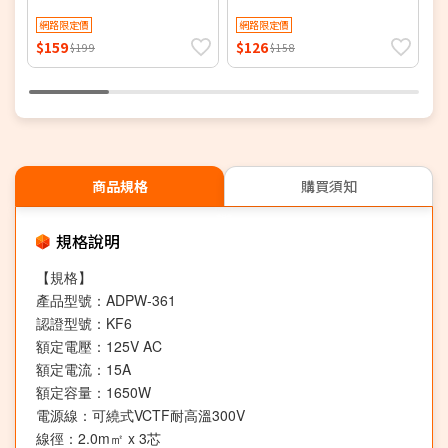
插
網路限定價
網路限定價
$159
$126
$
$199
$158
商品規格
購買須知
規格說明
【規格】
產品型號：ADPW-361
認證型號：KF6
額定電壓：125V AC
額定電流：15A
額定容量：1650W
電源線：可繞式VCTF耐高溫300V
線徑：2.0m㎡ x 3芯