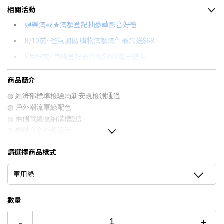
相關活動
信用卡分期
娛樂滿載★滿額登記抽豪華影音好禮
8/10前~爸氣加碼 購物滿額滿件最高送$68
分期數
每期金額
配合銀行/業者
8月限定~首購登記最高領$888電子禮券
3期 0利率
$430
18家銀行/業者
台灣大哥大Open Possible聯名卡滿額最高回饋25%
商品簡介
6期
$230
18家銀行/業者
更多信用卡分期0利率滿額享回饋
◍ 經濟部標準檢驗局新安規檢測通過
12期
$115
18家銀行/業者
◍ 戶外潮流軍綠配色
◍ 兩側電線收納溝槽設計
24期
$59
18家銀行/業者
◍ 鋼鐵合金外殼設計
◍ 獨立2座直通電源配置
請選擇商品樣式
◍ 設置電源指示燈
◍ 工業級電木材質插座
軍用綠
◍ 安全設計防火防漏電
◍ 掛鉤設計安裝方便
◍ 安全負載斷路開關
數量
◍ 雙層絕緣保護電源線
-
+
◍ 線長2M