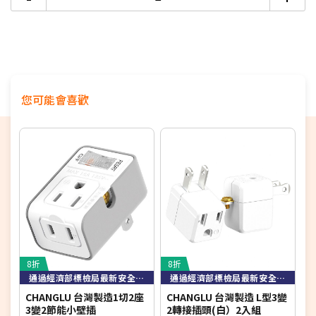
◍ 台灣生產製造
◍ BSMI標準檢驗局認證字號：R53139
您可能會喜歡
8折
8折
3
通過經濟部標檢局最新安全規範檢驗
通過經濟部標檢局最新安全規範檢驗
CHANGLU 台灣製造1切2座
CHANGLU 台灣製造 L型3變
a
3變2節能小壁插
2轉接插頭(白）2入組