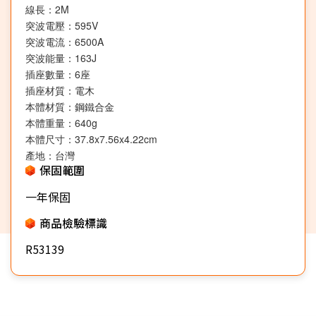
線長：2M
突波電壓：595V
突波電流：6500A
突波能量：163J
插座數量：6座
插座材質：電木
本體材質：鋼鐵合金
本體重量：640g
本體尺寸：37.8x7.56x4.22cm
產地：台灣
保固範圍
一年保固
商品檢驗標識
R53139