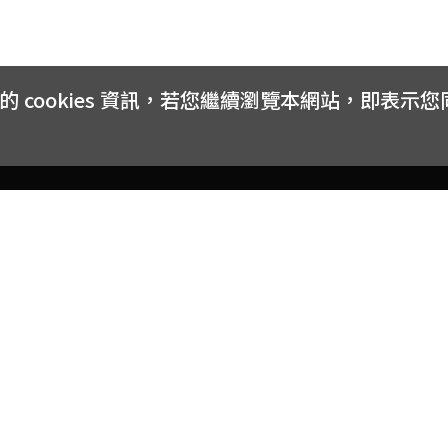
cookies 資訊，若您繼續瀏覽本網站，即表示
客戶服務
會員權益
關於
常見問題
會員隱私與權益
品牌
大宗採購方案
購物條款
網站
訂閱電子報
中獎公告
聯絡
取消訂閱電子報
網路安全標章
合作