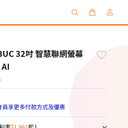
03UC 32吋 智慧聯網螢幕
 AI
0
會員享更多付款方式及優惠
利率
$1,961
起 )