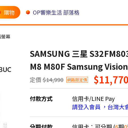
購物
OP響樂生活 部落格
腦螢幕
SAMSUNG 三星 S32FM8
M8 M80F Samsung Vision
$11,77
定價
$14,990
網路限定價
付款方式
信用卡/LINE Pay
請登入會員 ，台灣大
分期付款
信用卡：可分期 (
6
期
0