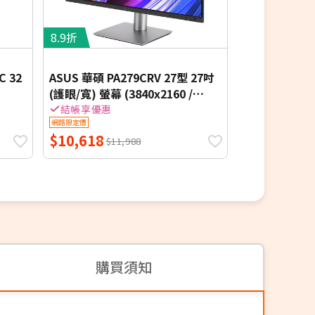
8.9折
7.7折
C 32
ASUS 華碩 PA279CRV 27型 27吋
Acer 宏碁 EK
(護眼/寬) 螢幕 (3840x2160 /
眼螢幕 144h
DPx2+HDMIx2+USB Type-C / 喇
結帳享優惠
網路限定價
網路限定價
叭 2Wx2)
$10,618
$2,688
$11,988
$3,4
購買須知