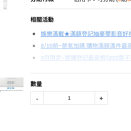
＊實際可分期數、適用利率，請以購物
相關活動
信用卡分期
娛樂滿載★滿額登記抽豪華影音好
分期數
每期金額
8/10前~爸氣加碼 購物滿額滿件最高
7.9折
8月限定~首購登記最高領$888電
3期 0利率
$3,923
台灣大哥大Open Possible聯名
6期 0利率
$1,961
8/15前~指定購物滿額最高回饋25
數量
更多信用卡分期0利率滿額享回饋
6期
$2,098
-
+
12期
$1,049
24期
$539