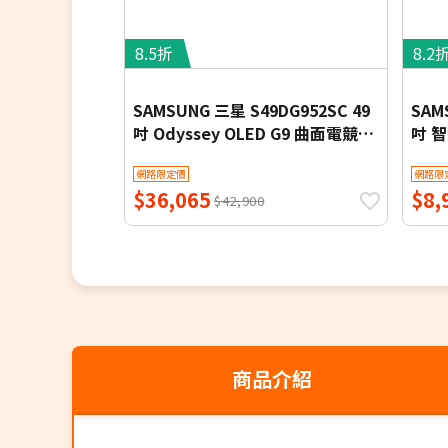
8.5折
8.2
SAMSUNG 三星 S49DG952SC 49
SAM
吋 Odyssey OLED G9 曲面電競顯
吋 智
示器 G95SD
Sams
網路限定價
網路限
$36,065
$8,
$42,900
商品介紹