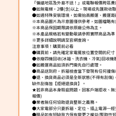
『偏遠地區及外島不送！』或電聯報價跨區費用
●如無電梯，2樓(含)以上，現場或先匯款收取樓
●如遇特殊安裝環境，如需抬高搬運、搬運距離
※本商品圖片為示意圖僅供參考，如圖檔略有
※本商品保固期限請依原廠公佈為主。
※本產品規格若有變動敬請參照實際商品為準
※更多詳細說明請至官網查詢。
注意事項！購買前必看
●購買前，請先確定家電擺放位置空間的尺寸
●依廢四機回收(冰箱、洗衣機、冷氣)回收機
●如搬運商品如須拆門需先自行處理。
●商品送到府，拆箱檢查當下發現有任何撞傷
●退、換貨商品必須是全新狀態(不得有刮傷
缺件刮傷皆【拒絕退換貨】。
★若非商品本身瑕疵問題，因客戶端拒收、無法
報價)
●業者無任何協助退貨整新之義務。
●大家電部分只要拆箱、定位、插上電源一經
●贈品如有短缺我方保有變更之權益(暫時性短