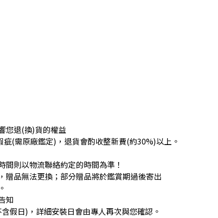
您退(換)貨的權益
疵(需原廠鑑定)，退貨會酌收整新費(約30%)以上。
時間則以物流聯絡約定的時間為準！
，贈品無法更換；部分贈品將於鑑賞期過後寄出
。
告知
不含假日)，詳細安裝日會由專人再次與您確認。