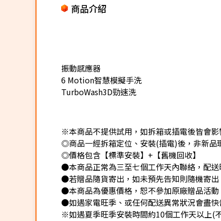
商品介紹
振動感應器
6 Motion智慧模擬手洗
TurboWash3D勁速洗
※本商品不提供試用，如拆箱或插電後皆會影響
◎商品一經拆箱定位、安裝(插電)後，非新品瑕
◎價格包含【標準安裝】+【舊機回收】
●本商品正常為三至七個工作天內聯絡，配送
●若贈品隨貨寄出，如未預先告知則隨機寄出
●本商品為優惠價格，恕不參加原廠贈品活動
●如遇家電旺季、或任何配送異常狀況會盡快
※如遇夏季旺季安裝時間約10個工作天以上(