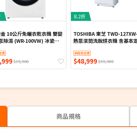
折
8.2折
 樂金 10公斤免曬衣乾衣機 雙變
TOSHIBA 東芝 TWD-127XW
除濕 (WR-100VW) 冰瓷白
熱泵滾筒洗脫烘衣機 含基本
本定位安裝【限時優惠】
裝
定價
網路限定價
,999
$48,999
$39,900
$59,900
商品規格