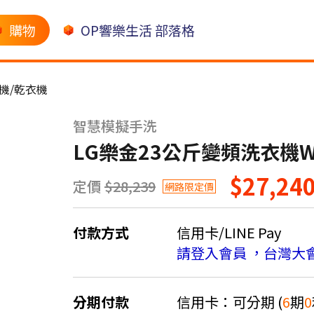
購物
OP響樂生活 部落格
機/乾衣機
智慧模擬手洗
LG樂金23公斤變頻洗衣機WT
$27,24
定價
$28,239
網路限定價
付款方式
信用卡/LINE Pay
請登入會員 ，台灣大
分期付款
信用卡：可分期 (
6
期
0