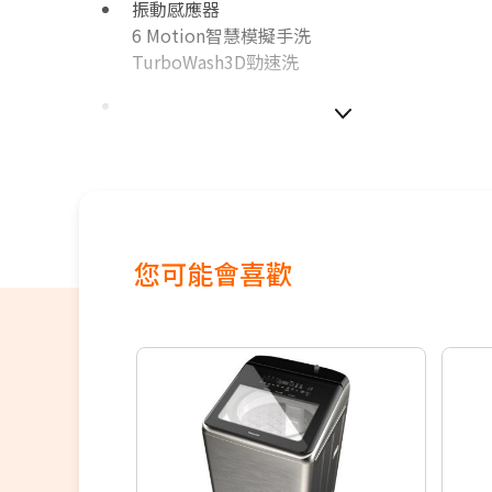
振動感應器
6 Motion智慧模擬手洗
TurboWash3D勁速洗
如無電梯，2樓(含)以上，現場或先匯款收取
100~200元/樓。
價格包含【標準安裝】+【舊機回收】
本商品正常為3至7個工作天會以電話或簡訊聯
間
您可能會喜歡
配送時間以物流聯絡約定的時間為準
偏遠地區及外島不送！
※如商品標題掛有【預購】字樣，都將依照預
順序陸續出貨，如遇原廠供貨延遲，將會再另
知。
若您同意以上約定事項再行下單，謝謝。