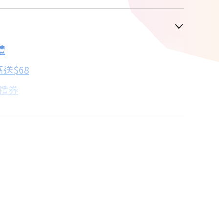
車顯示為主
禮
配合銀行/業者
送$68
子禮券
18家銀行/業者
卡滿額最高回饋25%
17家銀行/業者
比→點我看達人教你買
18家銀行/業者
18家銀行/業者