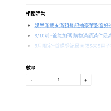
＊實際可分期數、適用利率，請以購物
相關活動
信用卡分期
娛樂滿載★滿額登記抽豪華影音好
分期數
每期金額
8/10前~爸氣加碼 購物滿額滿件最高
8月限定~首購登記最高領$888電
3期 0利率
$9,080
台灣大哥大Open Possible聯名
6期 0利率
$4,540
更多信用卡分期0利率滿額享回饋
數量
2萬內首選！13-15KG洗衣機評
12期
$2,428
-
+
24期
$1,248