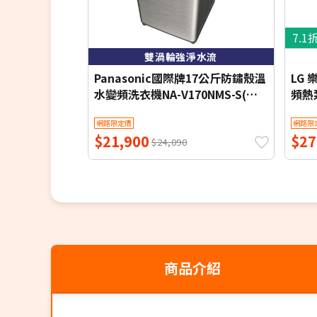
7.1
雙渦輪強淨水流
Panasonic國際牌17公斤防鏽殼溫
LG
水變頻洗衣機NA-V170NMS-S(含
頻熱泵
標準安裝)
含基
網路限定價
網路限
$21,900
$27
$24,090
商品介紹