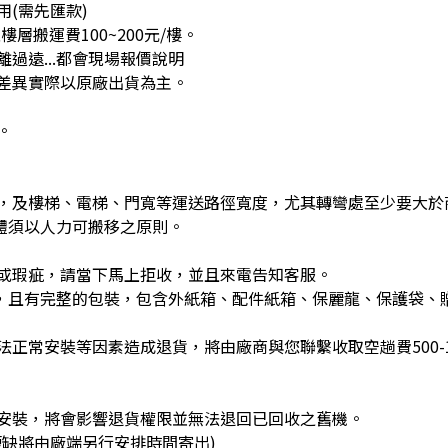
(需先匯款)
層搬運費100~200元/樓。
過遠...都會現場報價說明
差異實際以原廠出貨為主。
。
，及樓梯、電梯、門寬等運送路徑寬度，尤其轉彎處至少要大於
體須以人力可搬移之原則。
或瑕疵，請當下馬上拒收，並且來電告知客服。
)，且有完整的包裝，包含外紙箱、配件紙箱、保麗龍、保護袋、
正常安裝等因素造成退貨，將由廠商與您聯繫收取空趟費500-1
安裝，將會影響退貨權限並無法退回已回收之舊機。
缺將由廠端另行安排時間寄出)