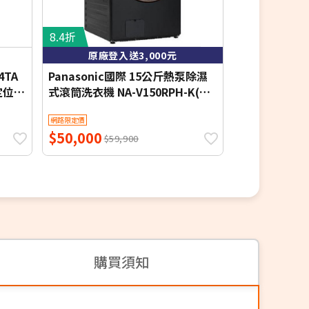
8.4折
8.1折
原廠登入送3,000元
4TA
Panasonic國際 15公斤熱泵除濕
LG 樂金 15
定位安
式滾筒洗衣機 NA-V150RPH-K(夜
筒洗衣機 雲霧白
幕黑) 含基本安裝 贈品-節能回饋金
本定位安裝
網路限定價
網路限定價
(自行官網登入)$3000【限時優
$50,000
$26,518
惠】
$59,900
$3
購買須知