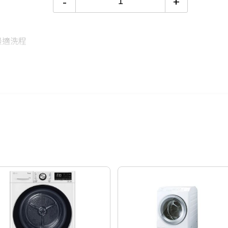
-
+
18期 0利率
$3,201
供最適洗程
24期 0利率
$2,400
99.9%過敏原
下載最新洗程