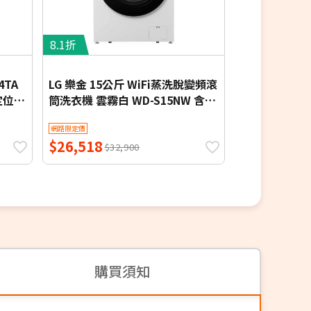
8.1折
8.8折
內槽
4TA
LG 樂金 15公斤 WiFi蒸洗脫變頻滾
禾聯10公斤洗衣
定位安
筒洗衣機 雲霧白 WD-S15NW 含基
本定位安裝
網路限定價
網路限定價
$26,518
$7,230
$32,900
$8,2
購買須知