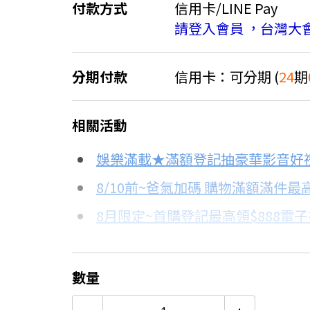
付款方式
信用卡/LINE Pay
請登入會員 ，台灣大
分期付款
信用卡：可分期 (
24
期
＊實際可分期數、適用利率，請以購物
相關活動
信用卡分期
娛樂滿載★滿額登記抽豪華影音好
分期數
每期金額
8/10前~爸氣加碼 購物滿額滿件最高
8月限定~首購登記最高領$888電
3期 0利率
$19,206
台灣大哥大Open Possible聯名
6期 0利率
$9,603
更多信用卡分期0利率滿額享回饋
數量
2萬內首選！13-15KG洗衣機評
12期 0利率
$4,801