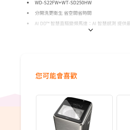
WD-S22FW+WT-SD250HW
分開洗更衛生 省空間省時間
AI DD™ 智慧直驅變頻馬達：AI 智慧感測 提
Steam™蒸氣洗：英國過敏協會BAF認證可去除
ThinQ®遠端遙控：遠端遙控洗滌過程，隨時
直驅變頻馬達10年保固 更安靜、更耐用
您可能會喜歡