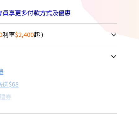
會員享更多付款方式及優惠
0
利率
$2,400
起 )
車顯示為主
禮
配合銀行/業者
送$68
子禮券
18家銀行/業者
卡滿額最高回饋25%
17家銀行/業者
比→點我看達人教你買
7家銀行/業者