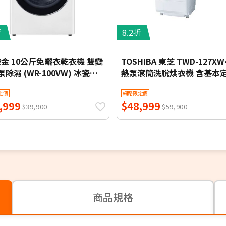
折
8.2折
 樂金 10公斤免曬衣乾衣機 雙變
TOSHIBA 東芝 TWD-127XW
除濕 (WR-100VW) 冰瓷白
熱泵滾筒洗脫烘衣機 含基本
本定位安裝【限時優惠】
裝
定價
網路限定價
,999
$48,999
$39,900
$59,900
商品規格