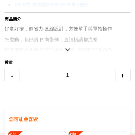
8月限定~首購登記最高領$888電子禮券
3期 0利率
$2,999
18家銀行/業者
台灣大哥大Open Possible聯名卡滿額最高回饋25%
商品簡介
6期 0利率
$1,499
17家銀行/業者
更多信用卡分期0利率滿額享回饋
好拿好按，超省力-直線設計，方便單手與單指操作
6期
$1,604
18家銀行/業者
怎麼動，都好讀-四向翻轉，直讀橫讀都流暢
12期
$802
18家銀行/業者
輕薄俐落好伙伴-強韌結構大電量，隨行閱讀無負擔
24期
$412
18家銀行/業者
更銳利，更飽和-多段色彩與燈光微調，舒適繽紛
數量
-
+
您可能會喜歡