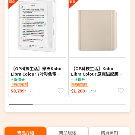
【OP科技生活】樂天Kobo
【OP科技生活】Kobo
H
Libra Colour 7吋彩色電子
Libra Colour 原廠磁感應保
書閱讀器-(白)
護殼(附筆槽)-奶茶米
折價券
折價券
網路限定價
網路限定價
$8,799
$1,200
$
$8,799
$1,200
商品介紹
商品規格
購買須知