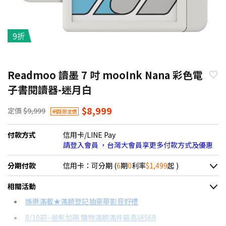
9折
Readmoo 讀墨 7 吋 mooInk Nana 彩色電
子書閱讀器-迷月白
$8,999
定價
$9,999
網路限定價
付款方式
信用卡/LINE Pay
請登入會員 ，台灣大會員享更多付款方式及優惠
分期付款
信用卡：可分期 (
6
期
0
利率
$1,499
起 )
＊實際可分期數、適用利率，請以購物車顯示為主
相關活動
信用卡分期
娛樂滿載★滿額登記抽豪華影音好禮
8/10前~爸氣加碼 購物滿額滿件最高送$68
分期數
每期金額
配合銀行/業者