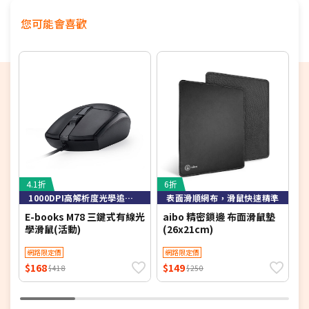
您可能會喜歡
4.1折
6折
4
1000DPI高解析度光學追蹤技術，定位精準
表面滑順網布，滑鼠快速精準
E-books M78 三鍵式有線光
aibo 精密鎖邊 布面滑鼠墊
E
學滑鼠(活動)
(26x21cm)
網路限定價
網路限定價
$168
$149
$
$418
$250