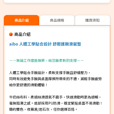
商品介紹
商品規格
購買須知
商品介紹
aibo 人體工學貼合設計 舒壓護腕滑鼠墊
－－無論工作還是娛樂，給您最柔軟的支撐－－
人體工學貼合手腕設計，柔軟支撐手腕且舒緩壓力，
同時有效避免手腕與桌面摩擦所帶來的不適，減輕手腕疲勞
給你更舒適的滑動體驗！
牛奶絲布料，柔順絲滑透氣不磨手，快速滑動時更為順暢，
毫無阻滯之感。底部採用PU防滑，穩定緊貼桌面不易滑動！
簡約雙色，夜幕黑/岩石灰，任你選擇百搭。