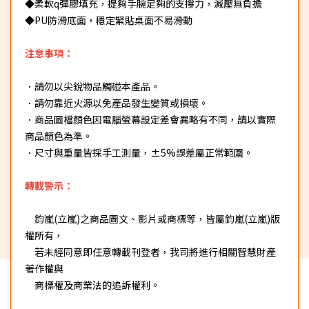
◆柔軟q彈膠填充，提夠手腕足夠的支撐力，減壓無負擔
◆PU防滑底面，穩定緊貼桌面不易滑動
注意事項：
．請勿以尖銳物品觸碰本產品。
．請勿靠近火源以免產品發生變質或損壞。
．商品圖檔顏色因電腦螢幕設定差會異略有不同，請以實際
商品顏色為準。
．尺寸與重量皆採手工測量，±5%誤差屬正常範圍。
轉載警示：
鈞嵐(立嵐)之商品圖文、影片或商標等，皆屬鈞嵐(立嵐)版
權所有，
若未經同意即任意轉載刊登者，我司將進行相關智慧財產
著作權與
商標權及商業法的追訴權利。