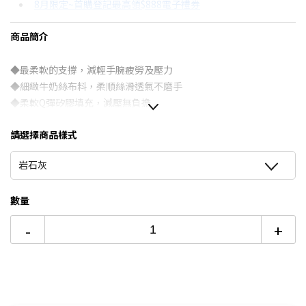
8月限定~首購登記最高領$888電子禮券
3期
$70
18家銀行/業者
台灣大哥大Open Possible聯名卡滿額最高回饋25%
商品簡介
6期
$35
18家銀行/業者
更多信用卡分期0利率滿額享回饋
12期
$17
18家銀行/業者
◆最柔軟的支撐，減輕手腕疲勞及壓力
◆細緻牛奶絲布料，柔順絲滑透氣不磨手
24期
$9
18家銀行/業者
◆柔軟Q彈矽膠填充，減壓無負擔
◆支撐手腕貼合，保持自然放鬆
請選擇商品樣式
◆PU防滑底面，緊貼桌面不易滑動
岩石灰
數量
-
+