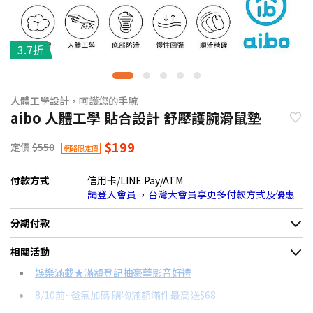
3.7折
人體工學設計，呵護您的手腕
aibo 人體工學 貼合設計 舒壓護腕滑鼠墊
$199
定價
$550
網路限定價
付款方式
信用卡/LINE Pay/ATM
請登入會員 ，台灣大會員享更多付款方式及優惠
分期付款
＊實際可分期數、適用利率，請以購物車顯示為主
相關活動
信用卡分期
娛樂滿載★滿額登記抽豪華影音好禮
8/10前~爸氣加碼 購物滿額滿件最高送$68
分期數
每期金額
配合銀行/業者