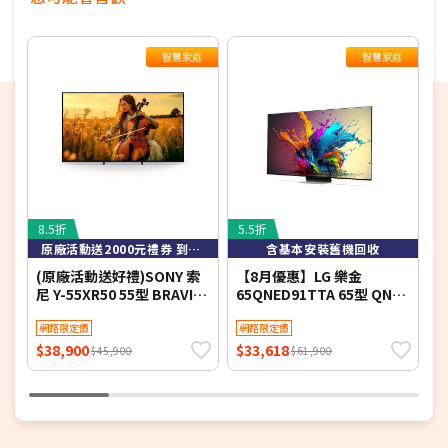
單順序陸續出貨，如遇原廠供貨延遲，將會再另外發送簡訊
通知。
智慧家庭
智慧家庭
若您同意以上約定事項再行下單，謝謝。
8.5折
5.5折
8
原廠活動送2000元禮券 到8/9止
含基本安裝舊機回收
(原廠活動送好禮)SONY 索
【8月優惠】LG 樂金
S
尼 Y-55XR50 55型 BRAVIA
65QNED91TTA 65型 QNED
L
5 Mini LED XR智慧聯網顯示
evo AI 4K 智慧顯示器
Y
器
網路限定價
網路限定價
$38,900
$33,618
$
$45,900
$61,900