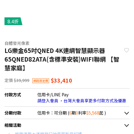
8.4折
自體發光像素
LG樂金65吋QNED 4K連網智慧顯示器
65QNED82ATA(含標準安裝)WIFI聯網 【智
慧家庭】
$33,410
定價
$39,999
網路限定價
付款方式
信用卡/LINE Pay
請登入會員 ，台灣大會員享更多付款方式及優惠
分期付款
信用卡：可分期 (
6
期
0
利率
$5,568
起 )
＊實際可分期數、適用利率，請以購物車顯示為主
相關活動
信用卡分期