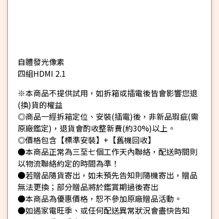
自體發光像素
四組HDMI 2.1
※本商品不提供試用，如拆箱或插電後皆會影響您退
(換)貨的權益
◎商品一經拆箱定位、安裝(插電)後，非新品瑕疵(需
原廠鑑定)，退貨會酌收整新費(約30%)以上。
◎價格包含【標準安裝】+【舊機回收】
●本商品正常為三至七個工作天內聯絡，配送時間則
以物流聯絡約定的時間為準！
●若贈品隨貨寄出，如未預先告知則隨機寄出，贈品
無法更換；部分贈品將於鑑賞期過後寄出
●本商品為優惠價格，恕不參加原廠贈品活動。
●如遇家電旺季、或任何配送異常狀況會盡快告知