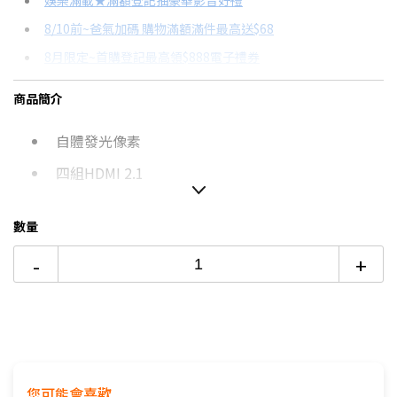
娛樂滿載★滿額登記抽豪華影音好禮
8/10前~爸氣加碼 購物滿額滿件最高送$68
分期數
每期金額
配合銀行/業者
8月限定~首購登記最高領$888電子禮券
3期 0利率
$11,136
18家銀行/業者
8/15前~指定購物滿額最高回饋25%
商品簡介
6期 0利率
$5,568
17家銀行/業者
台灣大哥大Open Possible聯名卡滿額最高回饋25%
自體發光像素
12期
$2,979
18家銀行/業者
更多信用卡分期0利率滿額享回饋
LG電視哪台好？點我看達人教你買
四組HDMI 2.1
24期
$1,531
18家銀行/業者
智慧家電功能有哪些？→點我看達人教你買
數量
65吋4K OLED電視推薦→點我看達人教你買
如無電梯，2樓(含)以上，現場收取樓層搬運費1-200元/
-
+
樓。
價格包含【標準安裝】+【舊機回收】
本商品正常為3至7個工作天會以電話或簡訊聯絡後續配送時
間
配送時間以物流聯絡約定的時間為準
偏遠地區及外島不送！
※如商品標題掛有【預購】字樣，都將依照預購日期，以訂
您可能會喜歡