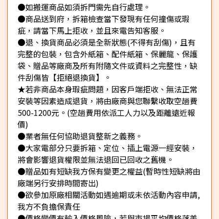
●如搬運商品如須拆門需先自行處理。
●商品送到府，拆箱檢查當下發現有任何撞傷或瑕
疵，請當下馬上拒收，並且來電告知客服。
●退、換貨商品必須是全新狀態(不得有刮傷)，且有
完整的包裝，包含外紙箱、配件紙箱、保麗龍、保護
袋、贈品等廠商及所有附隨文件或資料之完整性，缺
件刮傷皆【拒絕退換貨】。
★若非商品本身瑕疵問題，因客戶端拒收、無法正常
安裝等因素造成退貨，將由廠商與您聯繫收取空趟費
500-1200元。(空趟費用依派工人力以及距離遠近報
價)
●業者無任何協助退貨整新之義務。
●大家電部分只要拆箱、定位、插上電源一經安裝，
將會影響退貨權限並無法退回已回收之舊機。
●贈品如有短缺我方保有變更之權益(暫時性短缺將由
廠端另行安排時間寄出)
●欲參加原廠相關活動如遇逾期或未依活動內容申請,
我方不負擔保責任
●價格變價有輸入價格風險，若與市場平均價格落差