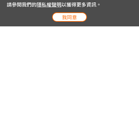
請參閱我們的
隱私權聲明
以獲得更多資訊。
我同意
電信專案服務專線 24小時
用戶手機直撥188(免費)
0809-000-852(免費)
線上購物服務專線 09:00~18:00
網內手機直撥188(撥通請按5)
網外請撥0809-000-852(撥通請按5)