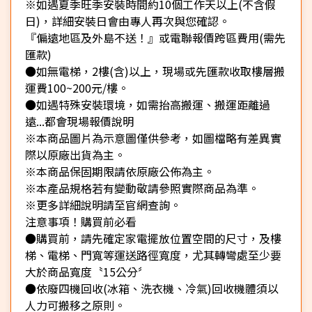
※如遇夏季旺季安裝時間約10個工作天以上(不含假
日)，詳細安裝日會由專人再次與您確認。
『偏遠地區及外島不送！』或電聯報價跨區費用(需先
匯款)
●如無電梯，2樓(含)以上，現場或先匯款收取樓層搬
運費100~200元/樓。
●如遇特殊安裝環境，如需抬高搬運、搬運距離過
遠...都會現場報價說明
※本商品圖片為示意圖僅供參考，如圖檔略有差異實
際以原廠出貨為主。
※本商品保固期限請依原廠公佈為主。
※本產品規格若有變動敬請參照實際商品為準。
※更多詳細說明請至官網查詢。
注意事項！購買前必看
●購買前，請先確定家電擺放位置空間的尺寸，及樓
梯、電梯、門寬等運送路徑寬度，尤其轉彎處至少要
大於商品寬度〝15公分〞
●依廢四機回收(冰箱、洗衣機、冷氣)回收機體須以
人力可搬移之原則。