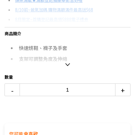
娛樂滿載★滿額登記抽豪華影音好禮
8/10前~爸氣加碼 購物滿額滿件最高送$68
分期數
每期金額
配合銀行/業者
8月限定~首購登記最高領$888電子禮券
6期
$176
18家銀行/業者
台灣大哥大Open Possible聯名卡滿額最高回饋25%
商品簡介
12期
$88
18家銀行/業者
更多信用卡分期0利率滿額享回饋
快速烘鞋、襪子及手套
24期
$45
18家銀行/業者
支架可調整角度及伸縮
定時功能：長達120分鐘
數量
摺疊收納，不佔空間
-
+
您可能會喜歡