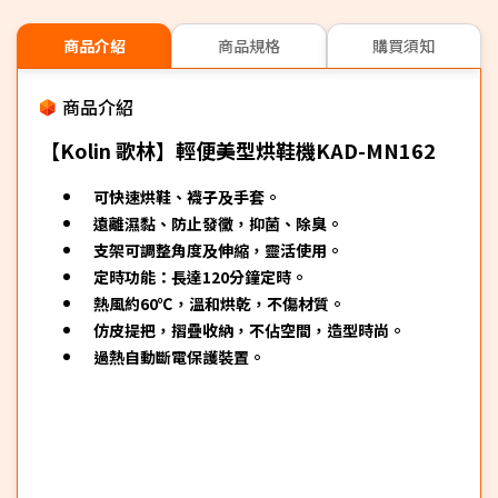
商品介紹
商品規格
購買須知
商品介紹
【Kolin 歌林】輕便美型烘鞋機KAD-MN162
可快速烘鞋、襪子及手套。
遠離濕黏、防止發黴，抑菌、除臭。
支架可調整角度及伸縮，靈活使用。
定時功能：長達120分鐘定時。
熱風約60℃，溫和烘乾，不傷材質。
仿皮提把，摺疊收納，不佔空間，造型時尚。
過熱自動斷電保護裝置。