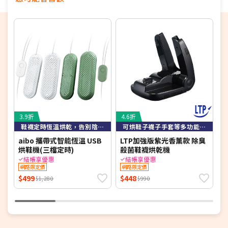
3.9折
4.6折
6
鞋襪定時恆溫烘乾，告別陰雨潮濕問題
可烘鞋子襪子手套等多功能烘乾機
aibo 攜帶式智能恆溫 USB
LTP加強版紫光香薰款 除臭
K
烘鞋機(三檔定時)
殺菌鞋襪烘乾機
縮
結帳享優惠
結帳享優惠
網路限定價
網路限定價
$499
$448
$
$1,280
$990