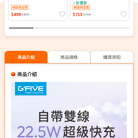
充行動電源-黑色7113B
5000mAh (ITPW30)
折價券
網路限定價
網路限定價
$499
$715
$
$699
$790
商品介紹
商品規格
購買須知
商品介紹