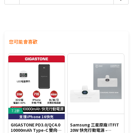
您可能會喜歡
7.2折
4
支援iPhone 16快充
GIGASTONE PD3.0/QC4.0
Samsung 三星原廠 ITFIT
a
10000mAh Type-C 雙向快
20W 快充行動電源 -