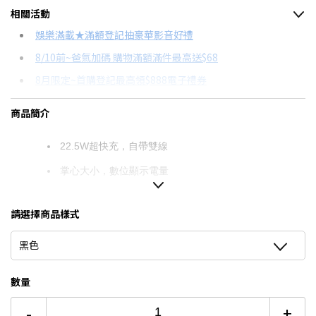
相關活動
信用卡分期
娛樂滿載★滿額登記抽豪華影音好禮
8/10前~爸氣加碼 購物滿額滿件最高送$68
分期數
每期金額
配合銀行/業者
8月限定~首購登記最高領$888電子禮券
3期
$274
18家銀行/業者
台灣大哥大Open Possible聯名卡滿額最高回饋25%
商品簡介
6期
$137
18家銀行/業者
更多信用卡分期0利率滿額享回饋
12期
$68
18家銀行/業者
行動電源怎麼挑→點我看達人教你買
22.5W超快充，自帶雙線
掌心大小，數位顯示電量
24期
$35
18家銀行/業者
請選擇商品樣式
黑色
數量
-
+