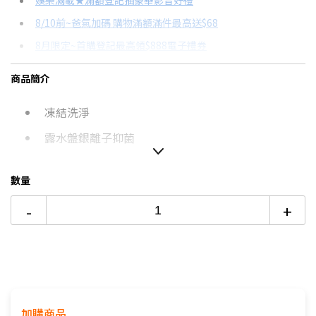
娛樂滿載★滿額登記抽豪華影音好禮
8/10前~爸氣加碼 購物滿額滿件最高送$68
分期數
每期金額
配合銀行/業者
8月限定~首購登記最高領$888電子禮券
3期
$18,832
18家銀行/業者
台灣大哥大Open Possible聯名卡滿額最高回饋25%
商品簡介
6期
$9,416
18家銀行/業者
更多信用卡分期0利率滿額享回饋
凍結洗淨
12期
$4,708
18家銀行/業者
熱銷冷氣機推薦→點我看達人教你買
冷氣挑選教學→點我看達人教你買
露水盤銀離子抑菌
24期
$2,420
18家銀行/業者
防霉風扇
數量
-
+
加購商品