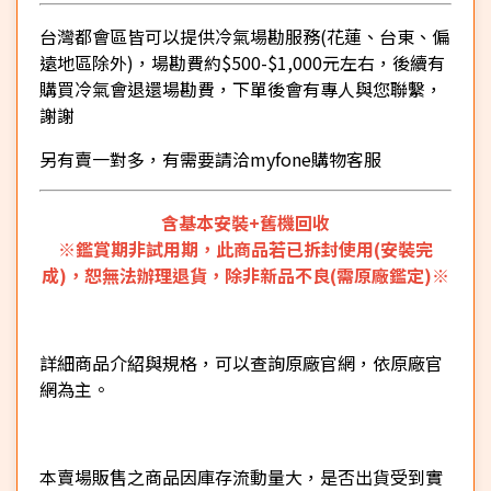
台灣都會區皆可以提供冷氣場勘服務(花蓮、台東、偏
遠地區除外)，場勘費約$500-$1,000元左右，後續有
購買冷氣會退還場勘費，下單後會有專人與您聯繫，
謝謝
另有賣一對多，有需要請洽myfone購物客服
含基本安裝+舊機回收
※鑑賞期非試用期，此商品若已拆封使用(安裝完
成)，恕無法辦理退貨，除非新品不良(需原廠鑑定)※
詳細商品介紹與規格，可以查詢原廠官網，依原廠官
網為主。
本賣場販售之商品因庫存流動量大，是否出貨受到實