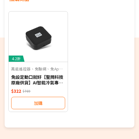
4.2折
萬能遙控器、免聯網、免App、聲控
免設定動口就好【聖岡科技
原廠供貨】AI智能冷氣專用
語音遙控器 保固一年 適用對
$322
$769
應廠牌 NB
加購