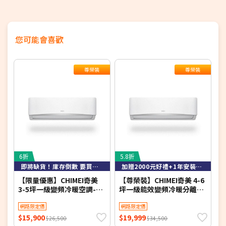
您可能會喜歡
尊榮裝
尊榮裝
6折
5.8折
3
即將缺貨！庫存倒數 要買要快！
加贈2000元好禮+1年安裝保固
【限量優惠】CHIMEI奇美
【尊榮裝】CHIMEI奇美 4-6
T
3-5坪一級變頻冷暖空調-星
坪一級能效變頻冷暖分離式
移
緻系列 RB-S29HG1-1/RC-
冷氣-星緻系列 RB-
1
S29HG1 【含基本安裝+舊
網路限定價
S37HG1-1/RC-
網路限定價
機回收】【加贈2000元好禮
S37HG1【含基本安裝+舊機
$15,900
$19,999
$
$26,500
$34,500
+1年安裝保固】
回收】【加贈2000元好禮