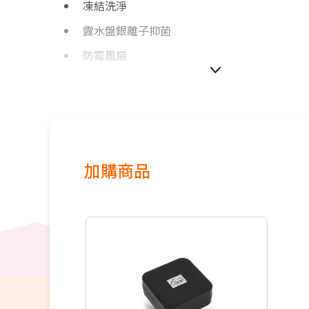
凍結洗淨
露水盤銀離子抑菌
防霉風扇
加購商品