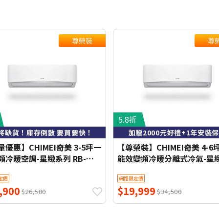
尊榮裝
尊
5.8折
將缺貨！庫存倒數 要買要快！
加贈2000元好禮+1年安裝
優惠】CHIMEI奇美 3-5坪一
【尊榮裝】CHIMEI奇美 4-6
頻冷暖空調-星緻系列 RB-
能效變頻冷暖分離式冷氣-星
HG1-1/RC-S29HG1 【含基本
列 RB-S37HG1-1/RC-
定價
網路限定價
+舊機回收】【加贈2000元好
S37HG1【含基本安裝+舊機
,900
$19,999
1年安裝保固】
收】【加贈2000元好禮+1年
$26,500
$34,500
保固】