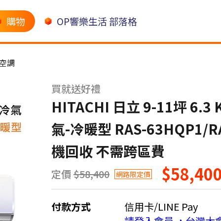
購物
OP響樂生活 部落格
空調
買就送好禮
HITACHI 日立 9-11坪 6
氣-冷暖型 RAS-63HQP1/
機回收 不需跨區費
$58,40
定價
$58,400
網路限定價
付款方式
信用卡/LINE Pay
請登入會員 ，台灣大