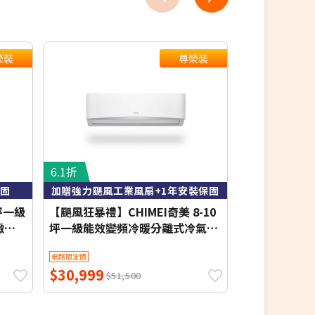
榮裝
尊榮裝
6.1折
7.7折
保固
加贈強力颶風工業風扇+1年安裝保固
含基本
坪一級
【颶風狂暴禮】CHIMEI奇美 8-10
MAXE 萬士益 
緻系
坪一級能效變頻冷暖分離式冷氣-
暖窗型冷氣 右吹
星緻系列 RB-S65HG1-1/RC-
3.6kW 約4-6
網路限定價
網路限定價
回
S65HG1-1【含基本安裝+舊機回
$30,999
$18,800
安裝
收】【加贈2000元好禮+1年安裝
$51,500
$2
保固】