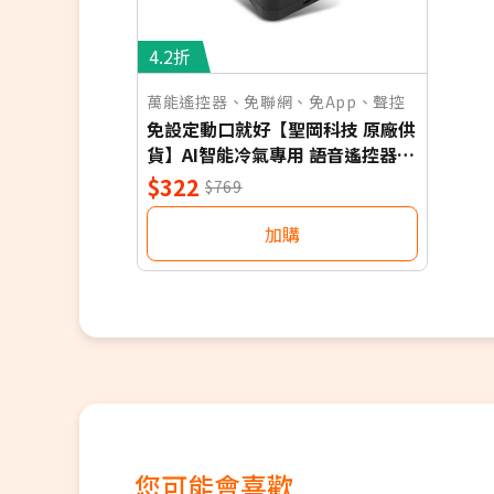
4.2折
萬能遙控器、免聯網、免App、聲控
免設定動口就好【聖岡科技 原廠供
貨】AI智能冷氣專用 語音遙控器
保固一年 適用對應廠牌 NB
$322
$769
加購
您可能會喜歡