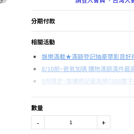
分期付款
＊實際可分期數、適用利率，請以購物
相關活動
信用卡分期
娛樂滿載★滿額登記抽豪華影音好
分期數
每期金額
8/10前~爸氣加碼 購物滿額滿件最高
8月限定~首購登記最高領$888電
3期
$20,829
台灣大哥大Open Possible聯名
6期
$10,414
更多信用卡分期0利率滿額享回饋
數量
熱銷冷氣機推薦→點我看達人教你
12期
$5,207
-
+
冷氣挑選教學→點我看達人教你買