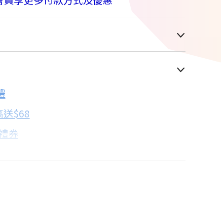
車顯示為主
禮
配合銀行/業者
送$68
子禮券
18家銀行/業者
卡滿額最高回饋25%
18家銀行/業者
買
18家銀行/業者