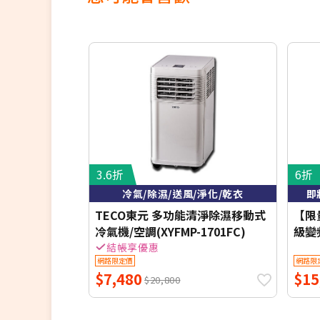
3.6折
6折
冷氣/除濕/送風/淨化/乾衣
即
TECO東元 多功能清淨除濕移動式
【限量
冷氣機/空調(XYFMP-1701FC)
級變
S29
結帳享優惠
網路限定價
網路限
安裝
$7,480
$15
禮+
$20,800