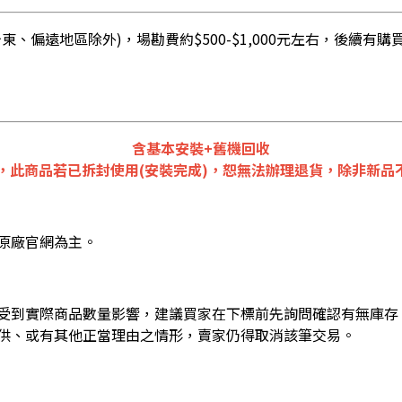
、偏遠地區除外)，場勘費約$500-$1,000元左右，後續
含基本安裝+舊機回收
，此商品若已拆封使用(安裝完成)，恕無法辦理退貨，除非新品不
原廠官網為主。
受到實際商品數量影響，建議買家在下標前先詢問確認有無庫存
供、或有其他正當理由之情形，賣家仍得取消該筆交易。