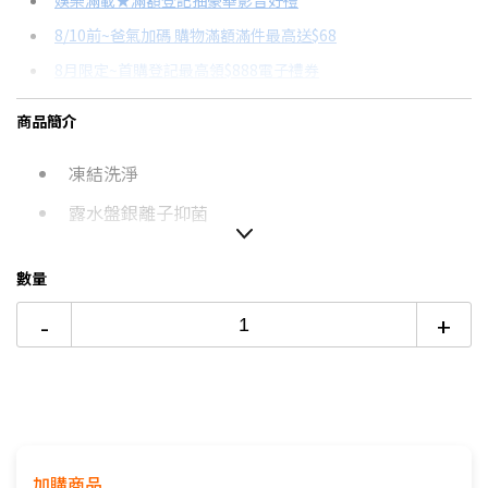
娛樂滿載★滿額登記抽豪華影音好禮
8/10前~爸氣加碼 購物滿額滿件最高送$68
分期數
每期金額
配合銀行/業者
8月限定~首購登記最高領$888電子禮券
3期
$14,730
18家銀行/業者
台灣大哥大Open Possible聯名卡滿額最高回饋25%
商品簡介
6期
$7,365
18家銀行/業者
更多信用卡分期0利率滿額享回饋
凍結洗淨
12期
$3,682
18家銀行/業者
熱銷冷氣機推薦→點我看達人教你買
冷氣挑選教學→點我看達人教你買
露水盤銀離子抑菌
24期
$1,892
18家銀行/業者
防霉風扇
數量
-
+
加購商品