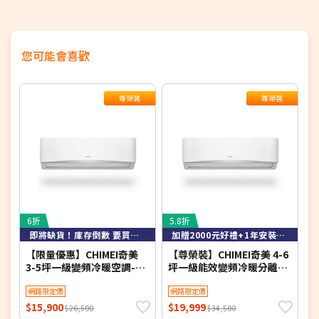
您可能會喜歡
尊榮裝
尊榮裝
6折
5.8折
6
即將缺貨！庫存倒數 要買要快！
加贈2000元好禮+1年安裝保固
【限量優惠】CHIMEI奇美
【尊榮裝】CHIMEI奇美 4-6
【
3-5坪一級變頻冷暖空調-星
坪一級能效變頻冷暖分離式
緻系列 RB-S29HG1-1/RC-
冷氣-星緻系列 RB-
冷
S29HG1 【含基本安裝+舊
網路限定價
S37HG1-1/RC-
網路限定價
S
機回收】【加贈2000元好禮
S37HG1【含基本安裝+舊機
$15,900
$19,999
$
$26,500
$34,500
+1年安裝保固】
回收】【加贈2000元好禮
2