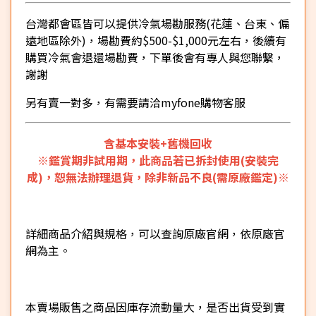
台灣都會區皆可以提供冷氣場勘服務(花蓮、台東、偏
遠地區除外)，場勘費約$500-$1,000元左右，後續有
購買冷氣會退還場勘費，下單後會有專人與您聯繫，
謝謝
另有賣一對多，有需要請洽myfone購物客服
含基本安裝+舊機回收
※鑑賞期非試用期，此商品若已拆封使用(安裝完
成)，恕無法辦理退貨，除非新品不良(需原廠鑑定)※
詳細商品介紹與規格，可以查詢原廠官網，依原廠官
網為主。
本賣場販售之商品因庫存流動量大，是否出貨受到實