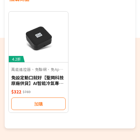
4.2折
萬能遙控器、免聯網、免App、聲控
免設定動口就好【聖岡科技
原廠供貨】AI智能冷氣專用
語音遙控器 保固一年 適用對
$322
$769
應廠牌 NB
加購