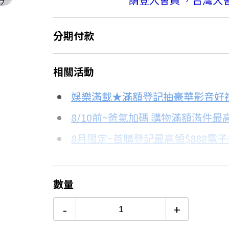
分期付款
＊實際可分期數、適用利率，請以購物
相關活動
信用卡分期
娛樂滿載★滿額登記抽豪華影音好
分期數
每期金額
8/10前~爸氣加碼 購物滿額滿件最高
8月限定~首購登記最高領$888電
3期
$13,838
台灣大哥大Open Possible聯名
6期
$6,919
更多信用卡分期0利率滿額享回饋
數量
熱銷冷氣機推薦→點我看達人教你
12期
$3,459
-
+
冷氣挑選教學→點我看達人教你買