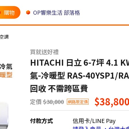
購物
OP響樂生活 部落格
空調
買就送好禮
HITACHI 日立 6-7坪 4
氣-冷暖型 RAS-40YSP1/
回收 不需跨區費
$38,80
定價
$38,800
網路限定價
付款方式
信用卡/LINE Pay
請登入會員 ，台灣大