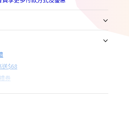
車顯示為主
禮
配合銀行/業者
送$68
子禮券
18家銀行/業者
卡滿額最高回饋25%
18家銀行/業者
買
18家銀行/業者