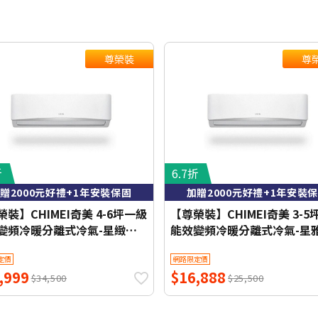
尊榮裝
尊
折
6.7折
贈2000元好禮+1年安裝保固
加贈2000元好禮+1年安裝
裝】CHIMEI奇美 4-6坪一級
【尊榮裝】CHIMEI奇美 3-5
變頻冷暖分離式冷氣-星緻系
能效變頻冷暖分離式冷氣-星
-S37HG1-1/RC-
列 RB-S28HA1/RC-S28HA
定價
網路限定價
7HG1【含基本安裝+舊機回
本安裝+舊機回收】【加贈20
,999
$16,888
【加贈2000元好禮+1年安裝
好禮+1年安裝保固】
$34,500
$25,500
】