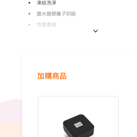
凍結洗淨
露水盤銀離子抑菌
防霉風扇
加購商品