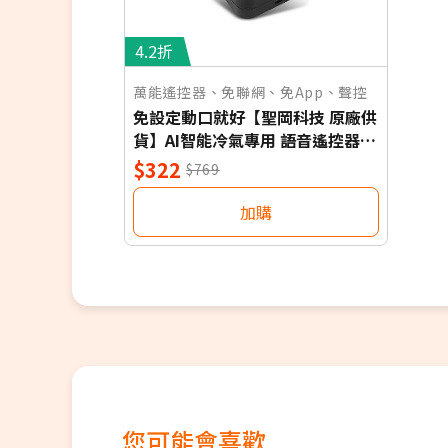
4.2折
萬能遙控器、免聯網、免App、聲控
免設定動口就好【聖岡科技 原廠供
貨】AI智能冷氣專用 語音遙控器
保固一年 適用對應廠牌 NB
$322
$769
加購
您可能會喜歡