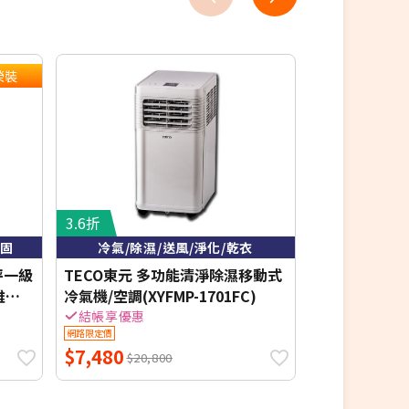
榮裝
3.6折
8.4折
保固
冷氣/除濕/送風/淨化/乾衣
含基本
坪一級
TECO東元 多功能清淨除濕移動式
MAXE 萬士益 
雅系
冷氣機/空調(XYFMP-1701FC)
暖窗型冷氣 右吹
1【含基
7.2kW 約10-
結帳享優惠
網路限定價
網路限定價
00元
$7,480
$36,400
$20,800
$4