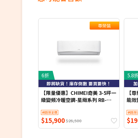
尊榮裝
6折
5.8
即將缺貨！庫存倒數 要買要快！
加
【限量優惠】CHIMEI奇美 3-5坪一
【尊榮
級變頻冷暖空調-星緻系列 RB-
能效
S29HG1-1/RC-S29HG1 【含基本
列 RB
網路限定價
網路限
安裝+舊機回收】【加贈2000元好
S3
$15,900
$19
禮+1年安裝保固】
收】
$26,500
保固