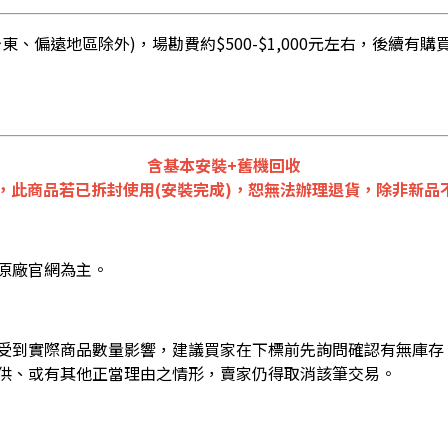
、偏遠地區除外)，場勘費約$500-$1,000元左右，後續
含基本安裝+舊機回收
，此商品若已拆封使用(安裝完成)，恕無法辦理退貨，除非新品不
原廠官網為主。
受到實際商品數量影響，建議買家在下標前先詢問確認有無庫存
供、或有其他正當理由之情形，賣家仍得取消該筆交易。