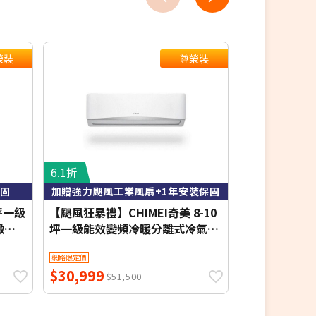
榮裝
尊榮裝
6.1折
7.7折
保固
加贈強力颶風工業風扇+1年安裝保固
含基本
坪一級
【颶風狂暴禮】CHIMEI奇美 8-10
MAXE 萬士益 
緻系
坪一級能效變頻冷暖分離式冷氣-
暖窗型冷氣 右吹
星緻系列 RB-S65HG1-1/RC-
3.6kW 約4-6
網路限定價
網路限定價
回
S65HG1-1【含基本安裝+舊機回
$30,999
$18,800
安裝
收】【加贈2000元好禮+1年安裝
$51,500
$2
保固】