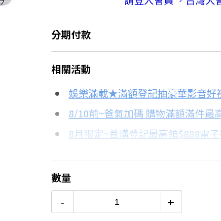
分期付款
＊實際可分期數、適用利率，請以購物
相關活動
信用卡分期
娛樂滿載★滿額登記抽豪華影音好
分期數
每期金額
8/10前~爸氣加碼 購物滿額滿件最高
8月限定~首購登記最高領$888電
3期
$15,408
台灣大哥大Open Possible聯名
6期
$7,704
更多信用卡分期0利率滿額享回饋
數量
熱銷冷氣機推薦→點我看達人教你
12期
$3,852
-
+
冷氣挑選教學→點我看達人教你買