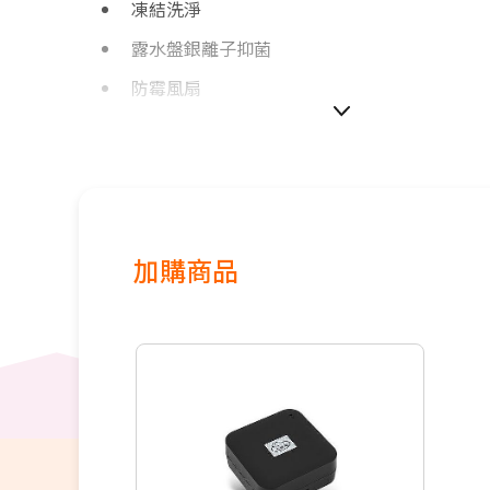
凍結洗淨
露水盤銀離子抑菌
防霉風扇
加購商品