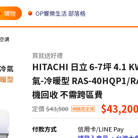
購物
OP響樂生活 部落格
空調
買就送好禮
HITACHI 日立 6-7坪 4
氣-冷暖型 RAS-40HQP1/
機回收 不需跨區費
$43,20
定價
$43,500
網路限定價
付款方式
信用卡/LINE Pay
請登入會員 ，台灣大