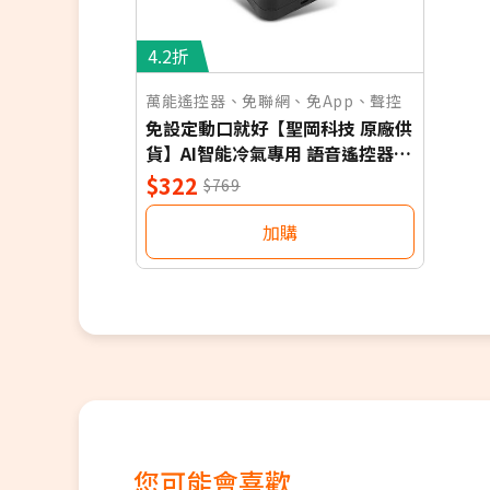
4.2折
萬能遙控器、免聯網、免App、聲控
免設定動口就好【聖岡科技 原廠供
貨】AI智能冷氣專用 語音遙控器
保固一年 適用對應廠牌 NB
$322
$769
加購
您可能會喜歡