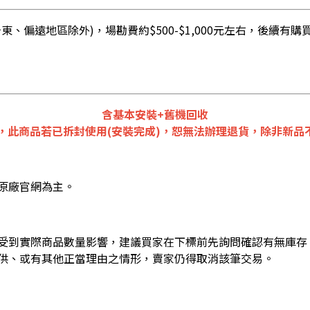
、偏遠地區除外)，場勘費約$500-$1,000元左右，後續
含基本安裝+舊機回收
，此商品若已拆封使用(安裝完成)，恕無法辦理退貨，除非新品不
原廠官網為主。
受到實際商品數量影響，建議買家在下標前先詢問確認有無庫存
供、或有其他正當理由之情形，賣家仍得取消該筆交易。