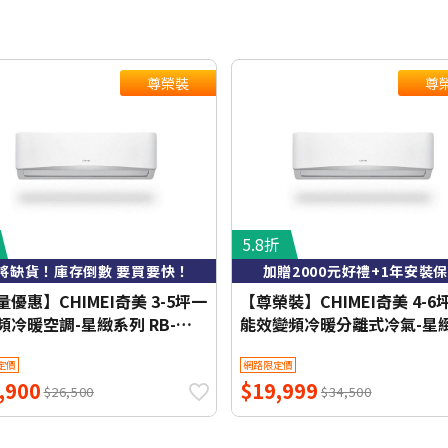
尊榮裝
尊
5.8折
將缺貨！庫存倒數 要買要快！
加贈2000元好禮+1年安裝
優惠】CHIMEI奇美 3-5坪一
【尊榮裝】CHIMEI奇美 4-6
頻冷暖空調-星緻系列 RB-
能效變頻冷暖分離式冷氣-星
HG1-1/RC-S29HG1 【含基本
列 RB-S37HG1-1/RC-
定價
網路限定價
+舊機回收】【加贈2000元好
S37HG1【含基本安裝+舊機
,900
$19,999
1年安裝保固】
收】【加贈2000元好禮+1年
$26,500
$34,500
保固】