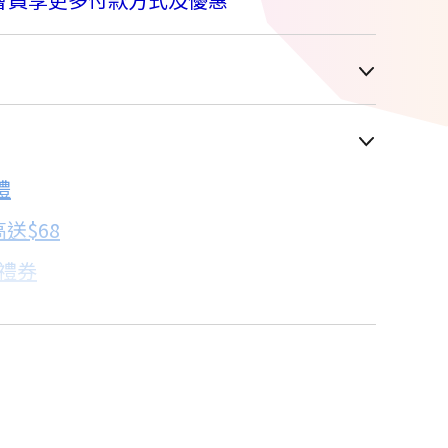
車顯示為主
禮
配合銀行/業者
送$68
子禮券
18家銀行/業者
卡滿額最高回饋25%
18家銀行/業者
買
18家銀行/業者