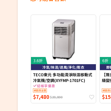
3.6折
6折
冷氣/除濕/送風/淨化/乾衣
即
TECO東元 多功能清淨除濕移動式
【限量
冷氣機/空調(XYFMP-1701FC)
級變
S29
結帳享優惠
網路限定價
網路限
安裝
$7,480
$15
禮+
$20,800