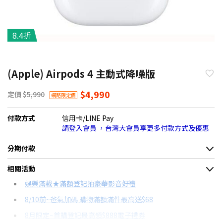
8.4折
(Apple) Airpods 4 主動式降噪版
$4,990
定價
$5,990
網路限定價
付款方式
信用卡/LINE Pay
請登入會員 ，台灣大會員享更多付款方式及優惠
分期付款
＊實際可分期數、適用利率，請以購物車顯示為主
相關活動
信用卡分期
娛樂滿載★滿額登記抽豪華影音好禮
8/10前~爸氣加碼 購物滿額滿件最高送$68
分期數
每期金額
配合銀行/業者
8月限定~首購登記最高領$888電子禮券
3期
$1,779
18家銀行/業者