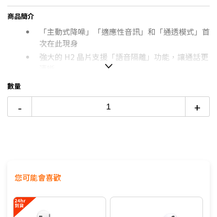
台灣大哥大Open Possible聯名卡滿額最高回饋25%
商品簡介
6期
$889
18家銀行/業者
8/15前~指定購物滿額最高回饋25%
「主動式降噪」「適應性音訊」和「通透模式」首
12期
$444
18家銀行/業者
更多信用卡分期0利率滿額享回饋
次在此現身
AirPods 4 開箱→點我看達人教你買
強大的 H2 晶片支援「語音隔離」功能，讓通話更
24期
$228
18家銀行/業者
清晰
主動式降噪藍牙耳機推薦→點我看達人教你買
「個人化空間音訊」搭配動態頭部追蹤功能，讓聲
數量
音圍繞著你
-
+
您可能會喜歡