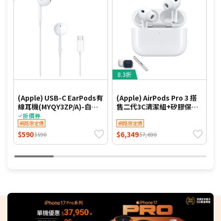
8.3折
8
(Apple) USB-C EarPods有
(Apple) AirPods Pro 3 搭
A
線耳機(MYQY3ZP/A)-白
售二代3C清潔組+矽膠保護
Apple原廠
殼
折價券
網路限定價
網路限定價
$590
$6,349
$
$590
$7,690