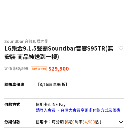
Soundbar 音效和諧均衡
LG樂金9.1.5聲霸Soundbar音響S95TR(無
安裝 商品純送到一樓)
$29,900
定價
$32,899
網路限定價
結帳享優惠
【8/16前 享96折】
付款方式
信用卡/LINE Pay
請登入會員 ，台灣大會員享更多付款方式及優惠
分期付款
信用卡：可分期 (
6
期
0
利率
$4,983
起 )
＊實際可分期數、適用利率，請以購物車顯示為主