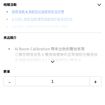
相關活動
信用卡分期
娛樂滿載★滿額登記抽豪華影音好禮
8/10前~爸氣加碼 購物滿額滿件最高送$68
分期數
每期金額
配合銀行/業者
8月限定~首購登記最高領$888電子禮券
3期 0利率
$9,966
18家銀行/業者
台灣大哥大Open Possible聯名卡滿額最高回饋25%
商品簡介
6期 0利率
$4,983
17家銀行/業者
更多信用卡分期0利率滿額享回饋
AI Room Calibration 帶來出色的聲效表現
12期
$2,666
18家銀行/業者
LG電視哪台好？點我看達人教你買
三層空間音效及 6 聲道後置喇叭呈現強勁分層音效
24期
$1,370
18家銀行/業者
充滿整個空間的 9.1.5 聲道環迴立體音效
數量
本商品僅含運送到府而已，不含樓層
-
+
偏遠地區及外島不送！
本商品正常為3至7個工作天會以電話或簡訊聯絡後續
配送時間
配送時間以物流聯絡約定的時間為準