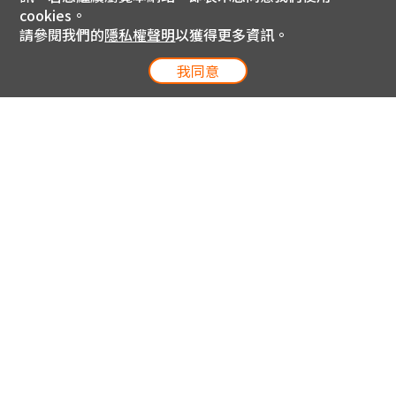
cookies。
請參閱我們的
隱私權聲明
以獲得更多資訊。
我同意
電信專案服務專線 24小時
用戶手機直撥188(免費)
0809-000-852(免費)
線上購物服務專線 09:00~18:00
網內手機直撥188(撥通請按5)