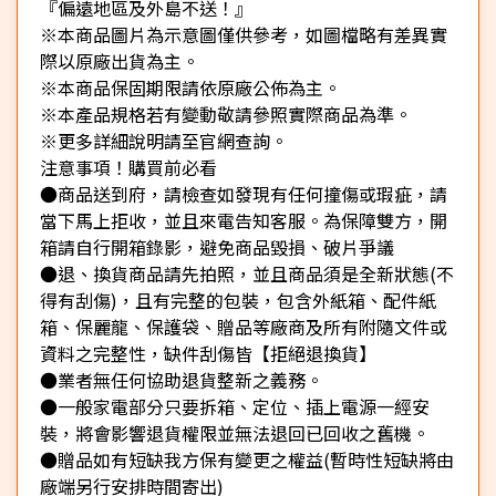
『偏遠地區及外島不送！』
※本商品圖片為示意圖僅供參考，如圖檔略有差異實
際以原廠出貨為主。
※本商品保固期限請依原廠公佈為主。
※本產品規格若有變動敬請參照實際商品為準。
※更多詳細說明請至官網查詢。
注意事項！購買前必看
●商品送到府，請檢查如發現有任何撞傷或瑕疵，請
當下馬上拒收，並且來電告知客服。為保障雙方，開
箱請自行開箱錄影，避免商品毀損、破片爭議
●退、換貨商品請先拍照，並且商品須是全新狀態(不
得有刮傷)，且有完整的包裝，包含外紙箱、配件紙
箱、保麗龍、保護袋、贈品等廠商及所有附隨文件或
資料之完整性，缺件刮傷皆【拒絕退換貨】
●業者無任何協助退貨整新之義務。
●一般家電部分只要拆箱、定位、插上電源一經安
裝，將會影響退貨權限並無法退回已回收之舊機。
●贈品如有短缺我方保有變更之權益(暫時性短缺將由
廠端另行安排時間寄出)