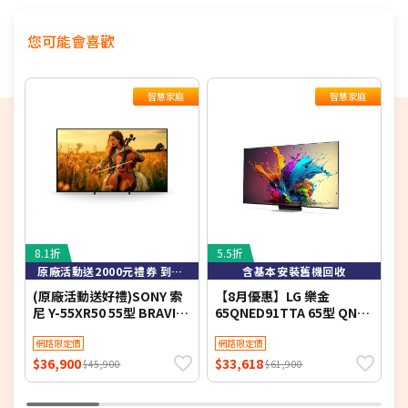
★商品如外箱有破損，請勿簽收。請立即反映平台，
以免責任釐清無法確實。
您可能會喜歡
★為保障雙方，請自行開箱錄影，避免商品毀損、破
片爭議
★電視如需加購到府安裝服務，請備注在訂單中，收
智慧家庭
智慧家庭
到訂單後將依不同尺寸另外報價，安裝費用將現場收
費
※如商品標題掛有【預購】字樣，都將依照預購日
期，以訂單順序陸續出貨，如遇原廠供貨延遲，將會
再另外發送簡訊通知。
若您同意以上約定事項再行下單，謝謝。
8.1折
5.5折
8
原廠活動送2000元禮券 到8/9止
含基本安裝舊機回收
(原廠活動送好禮)SONY 索
【8月優惠】LG 樂金
S
尼 Y-55XR50 55型 BRAVIA
65QNED91TTA 65型 QNED
L
5 Mini LED XR智慧聯網顯示
evo AI 4K 智慧顯示器
Y
器
網路限定價
網路限定價
$36,900
$33,618
$
$45,900
$61,900