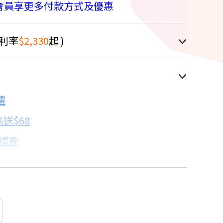
會員享更多付款方式及優惠
利率
$2,330
起 )
車顯示為主
7折
禮
配合銀行/業者
送$68
子禮券
18家銀行/業者
卡滿額最高回饋25%
18家銀行/業者
18家銀行/業者