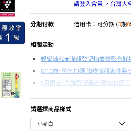
請登入會員 ，台灣大
分期付款
信用卡：可分期 (
3
期
0
＊實際可分期數、適用利率，請以購物
相關活動
信用卡分期
7折
娛樂滿載★滿額登記抽豪華影音好
分期數
每期金額
8/10前~爸氣加碼 購物滿額滿件最高
8月限定~首購登記最高領$888電
3期 0利率
$2,330
台灣大哥大Open Possible聯名
6期
$1,246
更多信用卡分期0利率滿額享回饋
請選擇商品樣式
12期
$623
小麥白