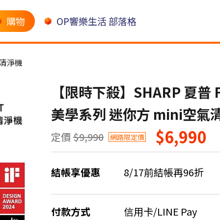
購物
OP響樂生活 部落格
清淨機
【限時下殺】SHARP 夏普 FU
美學系列 迷你方 mini空氣
$6,990
定價
$9,990
網路限定價
結帳享優惠
8/17前結帳再96折
付款方式
信用卡/LINE Pay