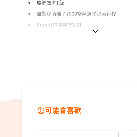
能源效率1級
自動除菌離子7000空氣清淨除菌行程
Purefit純淨美學設計
體積規模縮至67%，淨化力提升近2倍功效
CASR值:3.95 m3/min(可清淨空間約9坪)
雙向吸入吸入設計2+2濾網清淨加倍
定時開機/定時關機(2/4/8小時)
兒童安全鎖
風量6段(自動,花粉,舒眠,強,中,靜音模式)
SGS認證細菌、PM2.5、TVOC 、甲醛濾除率達9
您可能會喜歡
集塵HEPA・活性碳二合一過濾網(壽命2年)*
榮獲英國過敏協會認證