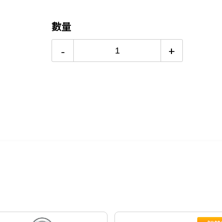
24期
$320
數量
-
+
9.9%*