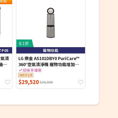
家庭
8.1折
7.4折
TP05
寵物功能
小巧機身，
慧空氣清
LG 樂金 AS101DBY0 PuriCare™
CHIMEI奇
 過濾
360°空氣清淨機 寵物功能增加版
機 AP-01UN
P05
二代 適用30坪
結帳享優惠
結帳享優惠
網路限定價
網路限定價
$29,520
$1,688
$36,800
$2,2