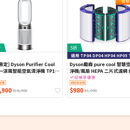
智慧
折
5折
適用 TP04 DP04 HP04 HP05 
限定] Dyson Purifier Cool
Dyson戴森 pure cool 智
一涼風智能空氣清淨機 TP11
淨機/風扇 HEPA 二片式濾網
)
器(副廠) TP04 DP04 HP04 H
結帳享優惠
定價
網路限定價
TP05
,900
$980
$18,900
$1,990