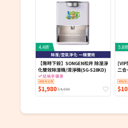
4.4折
5.8
除溼/空氣淨化 一機雙效
【限時下殺】SONGEN松井 除溼淨
[VIP
化雙效除溼機/清淨機(SG-S28KD)
二合
(白色
結帳享優惠
網路限定價
網路限
$1,980
$10
$4,600