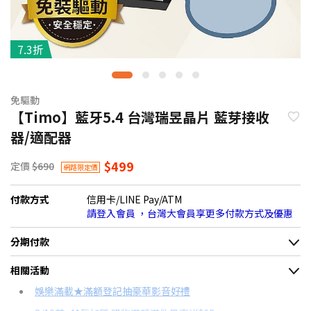
7.3折
免驅動
【Timo】藍牙5.4 台灣瑞昱晶片 藍芽接收
器/適配器
$499
定價
$690
網路限定價
付款方式
信用卡/LINE Pay/ATM
請登入會員 ，台灣大會員享更多付款方式及優惠
分期付款
＊實際可分期數、適用利率，請以購物車顯示為主
相關活動
信用卡分期
娛樂滿載★滿額登記抽豪華影音好禮