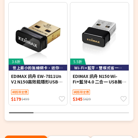
3.6折
5.5折
6
世上最小的無線網卡，迷你易攜帶
Wi-Fi+藍牙，雙模式省一USB埠
EDIMAX 訊舟 EW-7811Un
EDIMAX 訊舟 N150 Wi-
T
V2 N150高效能隱形USB無
Fi+藍牙4.0 二合一 USB無線
W
線網路卡
網路卡EW-7611ULB
網路限定價
網路限定價
$179
$345
$
$499
$629