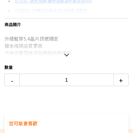
8/10前~爸氣加碼 購物滿額滿件最高送$68
分期數
每期金額
配合銀行/業者
8月限定~首購登記最高領$888電子禮券
3期
$177
18家銀行/業者
台灣大哥大Open Possible聯名卡滿額最高回饋25%
商品簡介
6期
$88
18家銀行/業者
更多信用卡分期0利率滿額享回饋
升級藍芽5.4晶片訊號穩定
12期
$44
18家銀行/業者
鍍金接頭品質更高
24期
$22
18家銀行/業者
手機音響耳機滑鼠鍵盤無線連接
支援多種設備使用
WIN8.1以上免驅動插上即用
數量
-
+
您可能會喜歡