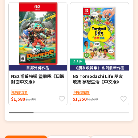
8.5折
首部外傳作品
《朋友收藏集》系列最新作品
NS2 斯普拉遁 塗擊隊《日版
NS Tomodachi Life 朋友
任
封面中文版》
收集 夢想生活《中文版》
夢
網路限定價
網路限定價
$1,580
$1,350
$
$1,680
$1,590