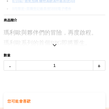
8/10前~爸氣加碼 購物滿額滿件最高送$68
分期數
每期金額
配合銀行/業者
8月限定~首購登記最高領$888電子禮券
3期
$353
18家銀行/業者
台灣大哥大Open Possible聯名卡滿額最高回饋25%
商品簡介
6期
$176
18家銀行/業者
更多信用卡分期0利率滿額享回饋
12期
$88
18家銀行/業者
瑪利歐與夥伴們的冒險，再度啟程。
Switch OLED 與 Switch主機規格比較→點我看達人教你買
24期
$45
18家銀行/業者
瑪利歐系列的首個RPG即將重生。
瑪利歐RPG系列的原點，以煥然一新的
數量
圖像，相隔27年在Nintendo Switch重
-
+
生。
您可能會喜歡