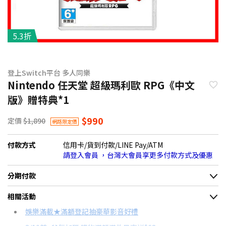
5.3折
登上Switch平台 多人同樂
Nintendo 任天堂 超級瑪利歐 RPG《中文
版》贈特典*1
$990
定價
$1,890
網路限定價
付款方式
信用卡/貨到付款/LINE Pay/ATM
請登入會員 ，台灣大會員享更多付款方式及優惠
分期付款
＊實際可分期數、適用利率，請以購物車顯示為主
相關活動
信用卡分期
娛樂滿載★滿額登記抽豪華影音好禮