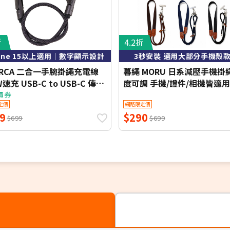
折
4.2折
hone 15以上適用｜數字顯示設計
3秒安裝 適用大部分手機殼
ORCA 二合一手腕掛繩充電線
暮繩 MORU 日系減壓手機掛
W速充 USB-C to USB-C 傳輸
度可調 手機/證件/相機皆適用
墊片(30cm)
360度旋轉金屬墊片)
價券
定價
網路限定價
9
$290
$699
$699