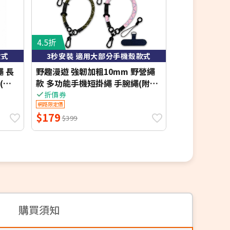
4.5折
4.9折
款式
3秒安裝 適用大部分手機殼款式
超導電
繩 長
野趣漫遊 強韌加粗10mm 野營繩
高靈敏手遊指
(送
款 多功能手機短掛繩 手腕繩(附手
指套2入
機夾片) 4色
折價券
折價券
網路限定價
網路限定價
$179
$145
$399
$299
購買須知