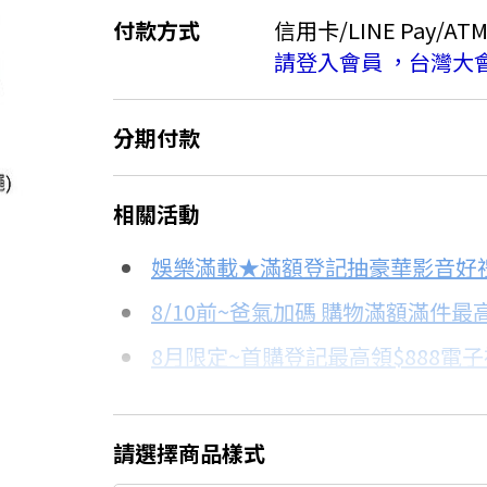
付款方式
信用卡/LINE Pay/AT
請登入會員 ，台灣大
分期付款
＊實際可分期數、適用利率，請以購物
相關活動
信用卡分期
娛樂滿載★滿額登記抽豪華影音好
分期數
每期金額
8/10前~爸氣加碼 購物滿額滿件最高
8月限定~首購登記最高領$888電
3期
$174
台灣大哥大Open Possible聯名
6期
$87
更多信用卡分期0利率滿額享回饋
請選擇商品樣式