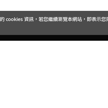
cookies 資訊，若您繼續瀏覽本網站，即表示
客戶服務
會員權益
關於
常見問題
會員隱私與權益
品牌
大宗採購方案
購物條款
網站
訂閱電子報
中獎公告
聯絡
取消訂閱電子報
網路安全標章
合作