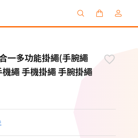
R 二合一多功能掛繩(手腕繩
 手機繩 手機掛繩 手腕掛繩
券