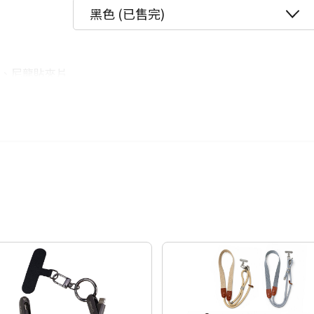
12期
$43
黑色 (已售完)
24期
$22
*1、尼龍貼夾片
單肩包、小胸包
相同)
影響，顏色表現