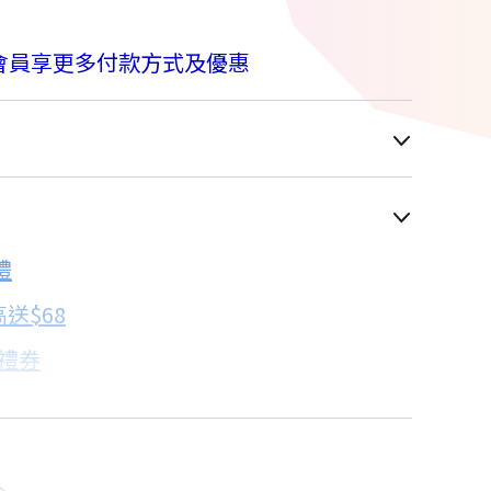
M
會員享更多付款方式及優惠
車顯示為主
禮
配合銀行/業者
送$68
子禮券
18家銀行/業者
卡滿額最高回饋25%
18家銀行/業者