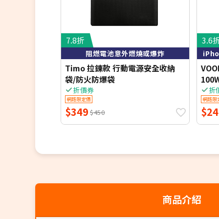
7.8折
3.6
阻燃電池意外燃燒或爆炸
iP
Timo 拉鍊款 行動電源安全收納
VO
袋/防火防爆袋
100
線 附
折價券
折
網路限定價
網路限
$349
$24
$450
商品介紹