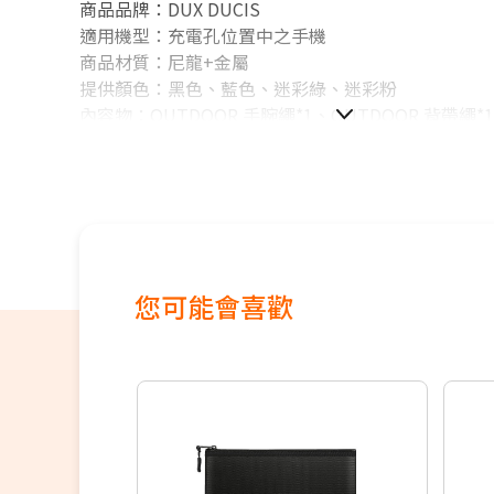
商品品牌：DUX DUCIS
適用機型：充電孔位置中之手機
商品材質：尼龍+金屬
提供顏色：黑色、藍色、迷彩綠、迷彩粉
內容物：OUTDOOR 手腕繩*1、OUTDOOR 背帶繩
*1
．可斜掛/掛脖也可拆裝，根據不同需求，隨心切換
．可單獨使用，也可延伸使用，多種用法
．只要有掛鉤皆可使用，也可用於側背包、相機包、
．精密編織工藝，柔軟，經久耐用
您可能會喜歡
訂購前，請務必自行確認所訂購的型號(是否與該機型
本產品皆以實品拍攝商品，但因拍攝時受環境、光線
可能會與實物有稍許誤差，出貨以實際商品為準。