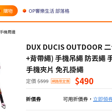
購物
OP響樂生活 部落格
手機周邊
DUX DUCIS OUTDOO
+背帶繩) 手機吊繩 防丟繩
手機夾片 免孔掛繩
$490
定價
$599
網路限定價
折價券
可用折價券，
立即領