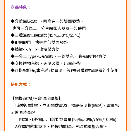
商品特色：
◆分離磁吸設計，吸附在一起雙面發熱，
也可一分為二，分享給家人朋友一起使用
◆三檔溫度自由調節(45°C/50°C/55°C)
◆即開即用，快速均勻雙面發熱
◆精緻小巧，外出攜帶方便
◆一分二Type-C充電線，一線雙充，隨充即用好方便
◆交換禮物首選、天冷必備、出國必帶!
◆可搭配旅充/車充/行動電源…等(需另購)供電設備外出使用
使用方式：
【開機/關機/三段溫度調整】
1.短按功能鍵，立即開啟電源，預設低溫檔(綠燈)，電量指
示燈同時亮燈
四顆LED燈顯示目前剩於電量(25%/50%/75%/100%)。
2.在開啟的狀態下，短按功能鍵可三段式調整溫度。