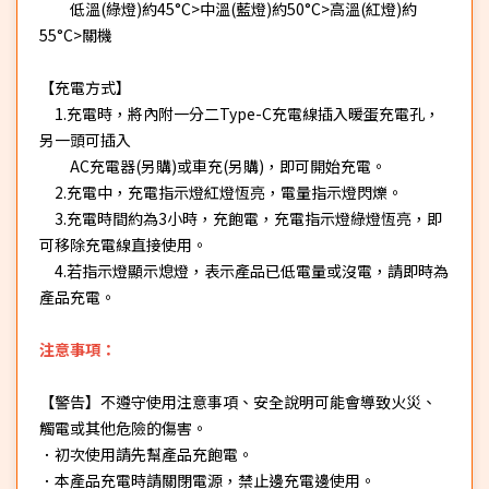
低溫(綠燈)約45°C>中溫(藍燈)約50°C>高溫(紅燈)約
55°C>關機
【充電方式】
1.充電時，將內附一分二Type-C充電線插入暖蛋充電孔，
另一頭可插入
AC充電器(另購)或車充(另購)，即可開始充電。
2.充電中，充電指示燈紅燈恆亮，電量指示燈閃爍。
3.充電時間約為3小時，充飽電，充電指示燈綠燈恆亮，即
可移除充電線直接使用。
4.若指示燈顯示熄燈，表示產品已低電量或沒電，請即時為
產品充電。
注意事項：
【警告】不遵守使用注意事項、安全說明可能會導致火災、
觸電或其他危險的傷害。
．初次使用請先幫產品充飽電。
．本產品充電時請關閉電源，禁止邊充電邊使用。