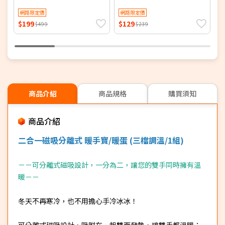
網路限定價
網路限定價
$199
$129
$
$499
$239
商品介紹
商品規格
購買須知
商品介紹
二合一磁吸分離式 暖手寶/暖蛋 (三檔調溫/1組)
－－可分離式磁吸設計，一分為二，讓您的雙手同時擁有溫
暖－－
冬天不再寒冷，也不用擔心手冷冰冰！
可分離式磁吸設計，吸附在一起雙面發熱，讓雙手都溫暖；