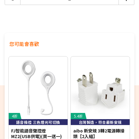
您可能會喜歡
4折
5.4折
4
語音操控 三色燈光可切換
台灣製造，符合最新安規
FJ智能語音聲控燈
aibo 新安規 3轉2電源轉接
MZ2(USB供電)(買一送一)
頭【2入組】
M