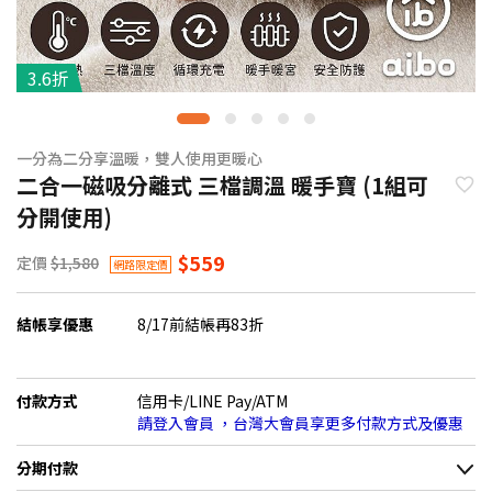
3.6折
一分為二分享溫暖，雙人使用更暖心
二合一磁吸分離式 三檔調溫 暖手寶 (1組可
分開使用)
$559
定價
$1,580
網路限定價
結帳享優惠
8/17前結帳再83折
付款方式
信用卡/LINE Pay/ATM
請登入會員 ，台灣大會員享更多付款方式及優惠
分期付款
＊實際可分期數、適用利率，請以購物車顯示為主