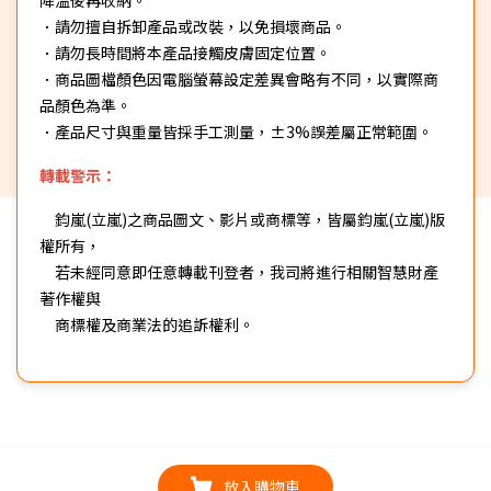
．請勿擅自拆卸產品或改裝，以免損壞商品。
．請勿長時間將本產品接觸皮膚固定位置。
．商品圖檔顏色因電腦螢幕設定差異會略有不同，以實際商
品顏色為準。
．產品尺寸與重量皆採手工測量，±3%誤差屬正常範圍。
轉載警示：
鈞嵐(立嵐)之商品圖文、影片或商標等，皆屬鈞嵐(立嵐)版
權所有，
若未經同意即任意轉載刊登者，我司將進行相關智慧財產
著作權與
商標權及商業法的追訴權利。
放入購物車