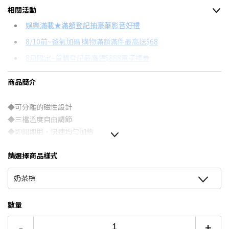
相關活動
信用卡分期
娛樂滿載★滿額登記抽豪華影音好禮
8/10前~爸氣加碼 購物滿額滿件最高送$68
分期數
每期金額
配合銀行/業者
8月限定~首購登記最高領$888電子禮券
6期
$99
18家銀行/業者
台灣大哥大Open Possible聯名卡滿額最高回饋25%
商品簡介
12期
$49
18家銀行/業者
更多信用卡分期0利率滿額享回饋
24期
$25
18家銀行/業者
◆可分離的磁性設計
◆三檔溫度自由調節
◆即開即用，快速均勻加熱
◆精緻巧小，外出攜帶方便
請選擇商品樣式
◆一分二Type-C充電線，一線雙充
◆充電式設計，重複使用環保又安心
奶茶棕
數量
-
+