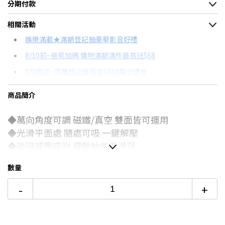
分期付款
＊實際可分期數、適用利率，請以購物車顯示為主
相關活動
信用卡分期
娛樂滿載★滿額登記抽豪華影音好禮
8/10前~爸氣加碼 購物滿額滿件最高送$68
分期數
每期金額
配合銀行/業者
8月限定~首購登記最高領$888電子禮券
3期
$135
18家銀行/業者
台灣大哥大Open Possible聯名卡滿額最高回饋25%
商品簡介
6期
$67
18家銀行/業者
更多信用卡分期0利率滿額享回饋
◆萬向角度可調 磁鐵/真空 雙面皆可運用
12期
$33
18家銀行/業者
電視降到底破盤
◆光滑平面處 隨處可吸 一鍵解壓
24期
$17
18家銀行/業者
◆強磁感應吸附 電動抽氣不滑落
◆採用高品質鋅合金材質
車用 外出 家用皆可
數量
◆電動真空吸附 如吸力變弱需充電
-
+