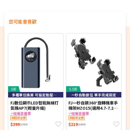
您可能會喜歡
5折
5.5折
7
多種單位換算 可設定胎壓自動充停
一秒自動鎖住 單手完成固定
FJ數位顯示LED智能無線打
FJ一秒自鎖360°旋轉機車手
a
氣機AP7(輕量升級)
機架MZO15(適用4.7-7.2吋
燥
手機 機車族 外送 手機架)
結帳享優惠
結帳享優惠
網路限定價
網路限定價
$399
$219
$
$799
$399