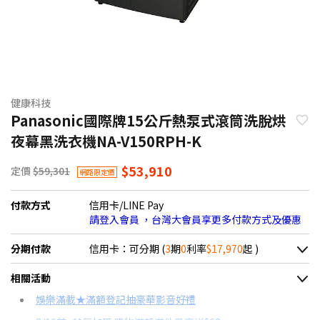
健康科技
Panasonic國際牌15公斤熱泵式滾筒洗脫烘
夜幕黑洗衣機NA-V150RPH-K
$53,910
定價
$59,301
網路限定價
付款方式
信用卡/LINE Pay
請登入會員 ，台灣大會員享更多付款方式及優惠
分期付款
信用卡：可分期 (
3
期
0
利率
$17,970
起 )
＊實際可分期數、適用利率，請以購物車顯示為主
相關活動
信用卡分期
娛樂滿載★滿額登記抽豪華影音好禮