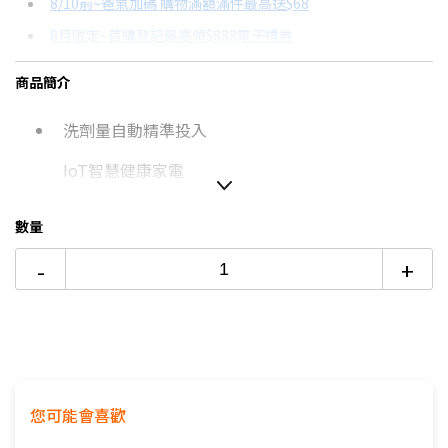
8/10前~爸氣加碼 購物滿額滿件最高送$68
分期數
每期金額
配合銀行/業者
8月限定~首購登記最高領$888電子禮券
3期 0利率
$17,970
18家銀行/業者
台灣大哥大Open Possible聯名卡滿額最高回饋25%
商品簡介
6期
$9,613
18家銀行/業者
更多信用卡分期0利率滿額享回饋
洗劑量自動精準投入
12期
$4,806
18家銀行/業者
電視降到底破盤
2萬內首選！13-15KG洗衣機評比→點我看達人教你買
IoT智慧健康家電
24期
$2,470
18家銀行/業者
nanoe™ X 健康科技
數量
-
+
如無電梯，2樓(含)以上，現場收取樓層搬運費1-200
元/樓。
價格包含【標準安裝】+【舊機回收】
本商品正常為3至7個工作天會以電話或簡訊聯絡後續
配送時間
您可能會喜歡
配送時間以物流聯絡約定的時間為準