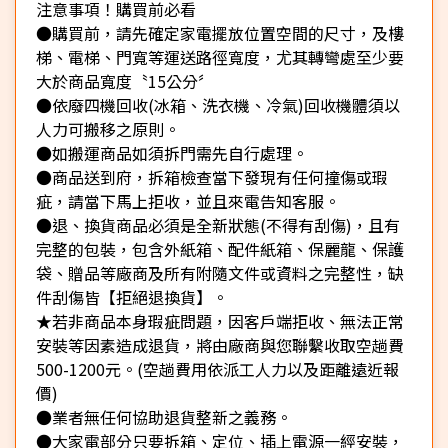
注意事項！購買前必看
●購買前，請先確定家電擺放位置空間的尺寸，及樓
梯、電梯、門寬等運送路徑寬度，尤其轉彎處至少要
大於商品寬度〝15公分〞
●依廢四機回收(冰箱、洗衣機、冷氣)回收機體須以
人力可搬移之原則。
●如搬運商品如須拆門需先自行處理。
●商品送到府，拆箱檢查當下發現有任何撞傷或瑕
疵，請當下馬上拒收，並且來電告知客服。
●退、換貨商品必須是全新狀態(不得有刮傷)，且有
完整的包裝，包含外紙箱、配件紙箱、保麗龍、保護
袋、贈品等廠商及所有附隨文件或資料之完整性，缺
件刮傷皆【拒絕退換貨】。
★若非商品本身瑕疵問題，因客戶端拒收、無法正常
安裝等因素造成退貨，將由廠商與您聯繫收取空趟費
500-1200元。(空趟費用依派工人力以及距離遠近報
價)
●業者無任何協助退貨整新之義務。
●大家電部分只要拆箱、定位、插上電源一經安裝，