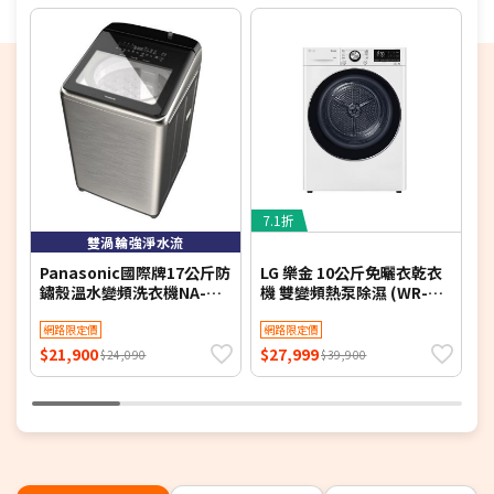
偏遠地區及外島不送！
※如商品標題掛有【預購】字樣，都將依照預購日
期，以訂單順序陸續出貨，如遇原廠供貨延遲，將會
再另外發送簡訊通知。
若您同意以上約定事項再行下單，謝謝。
★以上僅供參考，若有誤請依原廠公告為主
7.1折
8
★因能效分級不定期更正，商品能效依政府公告為準
雙渦輪強淨水流
Panasonic國際牌17公斤防
LG 樂金 10公斤免曬衣乾衣
T
鏽殼溫水變頻洗衣機NA-
機 雙變頻熱泵除濕 (WR-
1
V170NMS-S(含標準安裝)
100VW) 冰瓷白 含基本定位
網路限定價
安裝【限時優惠】
網路限定價
$21,900
$27,999
$
$24,090
$39,900