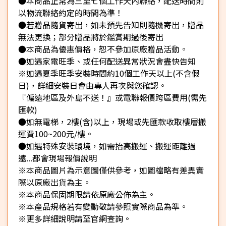
●本商品正常為三至七個工作天內聯絡，配送時間則
以物流聯絡約定的時間為準！
●若贈品隨貨寄出，如未預先告知則隨機寄出，贈品
無法更換；部分贈品將於鑑賞期過後寄出
●本商品為優惠價格，恕不參加原廠贈品活動。
●如遇家電旺季、或任何配送異常狀況會盡快告知
※如遇夏季旺季安裝時間約10個工作天以上(不含假
日)，詳細安裝日會由專人再次與您確認。
『偏遠地區及外島不送！』或電聯報價跨區費用(需先
匯款)
●如無電梯，2樓(含)以上，現場或先匯款收取樓層搬
運費100~200元/樓。
●如遇特殊安裝環境，如需抬高搬運、搬運距離過
遠...都會現場報價說明
※本商品圖片為示意圖僅供參考，如圖檔略有差異實
際以原廠出貨為主。
※本商品保固期限請依原廠公佈為主。
※本產品規格若有變動敬請參照實際商品為準。
※更多詳細說明請至官網查詢。