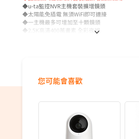
◆u-ta監控NVR主機套裝擴增鏡頭
◆
太陽能免插電
無須WiFi即可連接
◆一主機最多可增加至十顆鏡頭
◆2.5K高清400萬畫素 全彩
夜視
◆
IP66防水室內戶外
旋轉鏡頭
遠端控制
◆
雙向語音 移動偵測手機警報通知
◆
創新串連技術突破透天連線冏境
◆
適合居家安防 農場 果園 工廠 透天厝等環境
您可能會喜歡