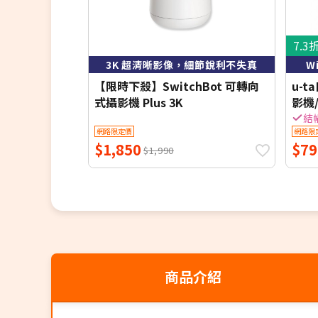
7.3
3K 超清晰影像，細節銳利不失真
W
【限時下殺】SwitchBot 可轉向
u-
式攝影機 Plus 3K
影機/
白光
結
網路限定價
網路限
$1,850
$79
$1,990
商品介紹