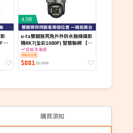
4.5折
6.3折
輸
雙鏡頭同時觀看兩個位置 一機抵兩台
攝影
u-ta雙鏡無死角戶外防水無線攝影
TP-Link Tap
P 白
機RK7(全彩1080P) 智慧聯網 【加
庭安全防護 Wi
贈5米線】
結帳享優惠
網路限定價
網路限定價
$881
$1,499
$1,990
$2,3
購買須知