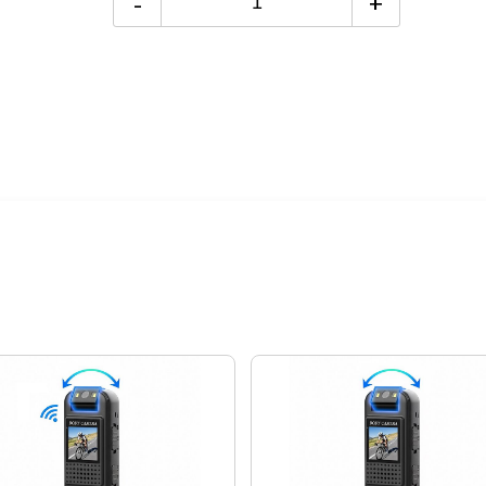
-
+
智慧家電功能有哪些？→點我看達
24期
$77