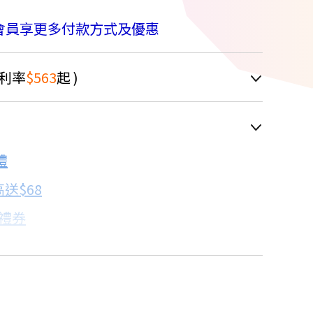
M
會員享更多付款方式及優惠
利率
$563
起 )
車顯示為主
6.4折
禮
配合銀行/業者
送$68
子禮券
18家銀行/業者
卡滿額最高回饋25%
18家銀行/業者
%
18家銀行/業者