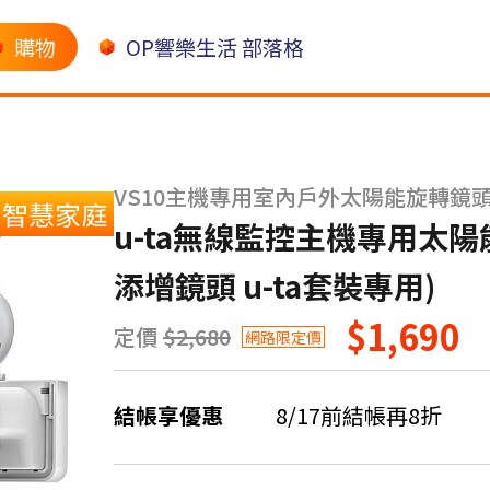
購物
OP響樂生活 部落格
VS10主機專用室內戶外太陽能旋轉鏡
智慧家庭
u-ta無線監控主機專用太陽
添增鏡頭 u-ta套裝專用)
$1,690
定價
$2,680
網路限定價
結帳享優惠
8/17前結帳再8折