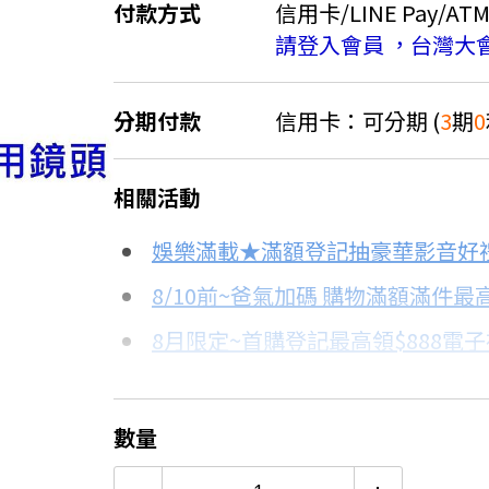
付款方式
信用卡/LINE Pay/AT
請登入會員 ，台灣大
分期付款
信用卡：可分期 (
3
期
0
＊實際可分期數、適用利率，請以購物
6.4折
相關活動
信用卡分期
娛樂滿載★滿額登記抽豪華影音好
分期數
每期金額
8/10前~爸氣加碼 購物滿額滿件最高
8月限定~首購登記最高領$888電
3期 0利率
$563
台灣大哥大Open Possible聯名
6期
$301
8/15前~指定購物滿額最高回饋25
數量
電視降到底破盤
12期
$150