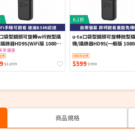
折
6.1折
iFi手機可觀看 通過BSMI認證
自帶螢幕 即時觀看畫面免傳
ta口袋型鏡頭可旋轉wifi微型攝
u-ta口袋型鏡頭可旋轉微型
攝錄器HD9S(WiFi版 1080P
機/攝錄器HD9S(一般版 1080
全彩 紅外線夜視 可選)
光全彩 紅外線夜視 可選)
帳享優惠
定價
網路限定價
9
$599
$1,099
$990
商品規格